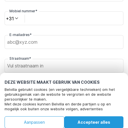
Mobiel nummer*
+31
E-mailadres*
Straatnaam*
DEZE WEBSITE MAAKT GEBRUIK VAN COOKIES
Postcode*
Belvilla gebruikt cookies (en vergelijkbare technieken) om het
gebruiksgemak van de website te vergroten en de website
persoonlijker te maken.
Met deze cookies kunnen Belvilla en derde partijen u op en
Plaats*
mogelijk ook buiten onze website volgen, advertenties
afstemmen op uw interesses en u informatie laten delen via
social media.
€110
Aanpassen
Accepteer alles
Beschikbaarheid controleren
Door op "accepteren" te klikken gaat u hiermee akkoord. Meer
+
extra kosten
Klik hier om je af te melden voor aanbiedingsmails van Belvilla. Je