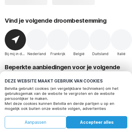
Vind je volgende droombestemming
Bij mij in de buurt
Nederland
Frankrijk
België
Duitsland
Italië
Beperkte aanbiedingen voor je volgende
vakantie!
DEZE WEBSITE MAAKT GEBRUIK VAN COOKIES
Belvilla gebruikt cookies (en vergelijkbare technieken) om het
gebruiksgemak van de website te vergroten en de website
persoonlijker te maken.
Met deze cookies kunnen Belvilla en derde partijen u op en
mogelijk ook buiten onze website volgen, advertenties
afstemmen op uw interesses en u informatie laten delen via
social media.
Aanpassen
Accepteer alles
Door op "accepteren" te klikken gaat u hiermee akkoord. Meer
informatie vind je in ons
Huis
Verlanglijst
cookiebeleid
Boekingen
.
Account