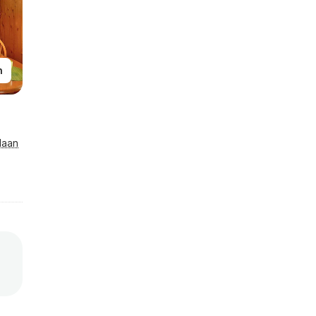
n
laan