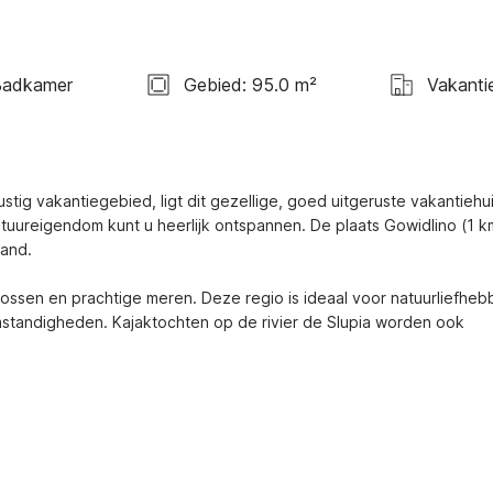
Badkamer
Gebied: 95.0 m²
Vakanti
tig vakantiegebied, ligt dit gezellige, goed uitgeruste vakantiehui
uureigendom kunt u heerlijk ontspannen. De plaats Gowidlino (1 km
nd. 

ossen en prachtige meren. Deze regio is ideaal voor natuurliefhebb
standigheden. Kajaktochten op de rivier de Slupia worden ook 