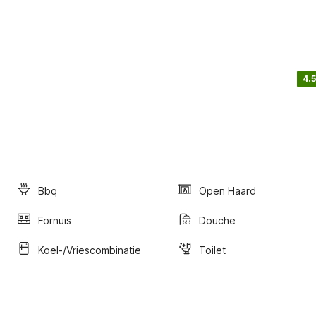
4.5
Bbq
Open Haard
Fornuis
Douche
Koel-/vriescombinatie
Toilet