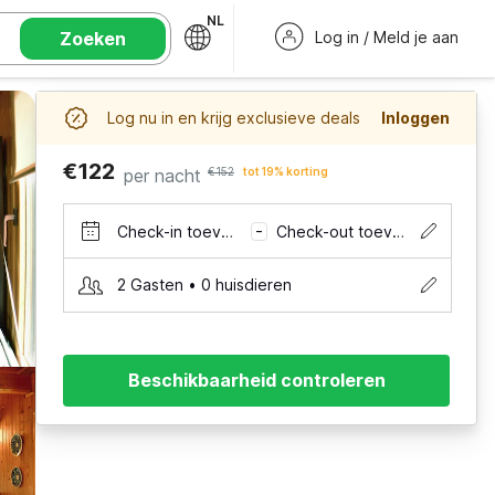
NL
Zoeken
Log in / Meld je aan
Log nu in en krijg exclusieve deals
Inloggen
€122
per nacht
€152
tot 19% korting
Check-in toevoegen
Check-out toevoegen
–
2 Gasten • 0 huisdieren
Beschikbaarheid controleren