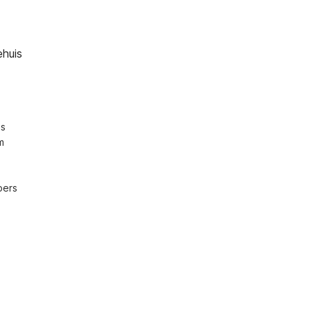
ehuis
s 
 
ers 