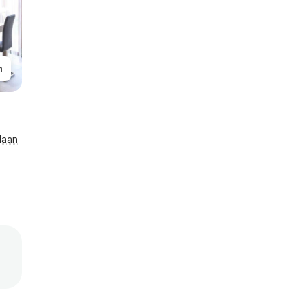
n
laan