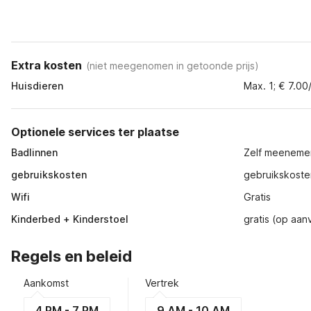
Extra kosten
(
niet meegenomen in getoonde prijs
)
Huisdieren
Max. 1; € 7.00
Optionele services ter plaatse
Badlinnen
Zelf meeneme
gebruikskosten
gebruikskosten
Wifi
Gratis
Kinderbed + Kinderstoel
gratis (op aan
Regels en beleid
Aankomst
Vertrek
4 PM - 7 PM
9 AM - 10 AM