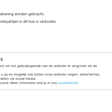
 rekening worden gebracht.
nkpartijen in dit huis is verboden
ES
ieken) om het gebruiksgemak van de website te vergroten en de
klaar
Chat met ons
n u op en mogelijk ook buiten onze website volgen, advertenties
wachttijd.
delen via social media.
koord. Meer informatie vind je in ons
cookiebeleid
.