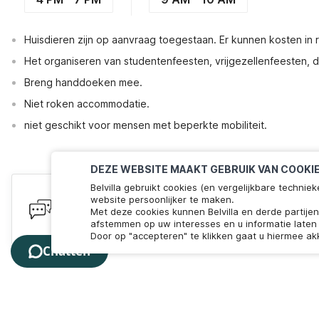
Huisdieren zijn op aanvraag toegestaan. Er kunnen kosten in
Het organiseren van studentenfeesten, vrijgezellenfeesten, dri
Breng handdoeken mee.
Niet roken accommodatie.
niet geschikt voor mensen met beperkte mobiliteit.
DEZE WEBSITE MAAKT GEBRUIK VAN COOKI
Belvilla gebruikt cookies (en vergelijkbare techn
Heb je vragen? Wij staan voor je 
website persoonlijker te maken.
Met deze cookies kunnen Belvilla en derde partije
We zijn online! Chat met ons. Minder dan 60 seconden 
afstemmen op uw interesses en u informatie laten 
Door op "accepteren" te klikken gaat u hiermee ak
Chatten