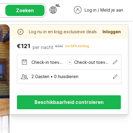
NL
Zoeken
Log in / Meld je aan
Log nu in en krijg exclusieve deals
Inloggen
€121
per nacht
€292
tot 58% korting
Check-in toevoegen
Check-out toevoegen
–
2 Gasten • 0 huisdieren
Beschikbaarheid controleren