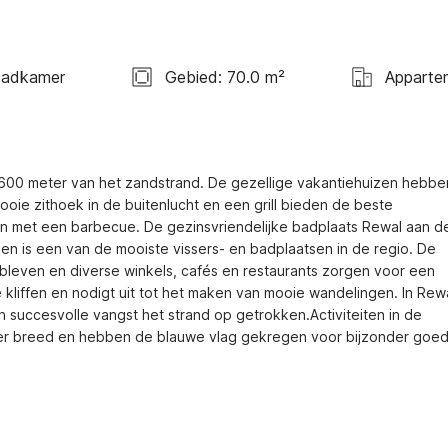
Badkamer
Gebied: 70.0 m²
Apparte
r 600 meter van het zandstrand. De gezellige vakantiehuizen hebben
mooie zithoek in de buitenlucht en een grill bieden de beste 
met een barbecue. De gezinsvriendelijke badplaats Rewal aan de
en is een van de mooiste vissers- en badplaatsen in de regio. De 
ebleven en diverse winkels, cafés en restaurants zorgen voor een 
liffen en nodigt uit tot het maken van mooie wandelingen. In Rewa
uccesvolle vangst het strand op getrokken.Activiteiten in de 
ter breed en hebben de blauwe vlag gekregen voor bijzonder goed