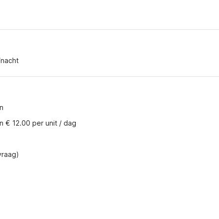
/nacht
n
 € 12.00 per unit / dag
vraag)