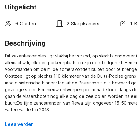
Uitgelicht
6 Gasten
2 Slaapkamers
1 
Beschrijving
Dit vakantiecomplex ligt vlakbij het strand, op slechts ongevee
allemaal wifi, elk een parkeerplaats en zijn goed uitgerust. Een 
voorwaarden om de milde zomeravonden buiten door te brengen 
Oostzee ligt op slechts 110 kilometer van de Duits-Poolse grens 
mooie historische binnenstad uit de Pruisische tijd is bewaard g
gezellige sfeer. Een nieuw ontworpen promenade loopt langs de k
gaan de vissersboten nog elke dag de zee op en worden na een s
buurt:De fijne zandstranden van Rewal zijn ongeveer 15-50 me
waterkwaliteit in 2013.
Lees verder