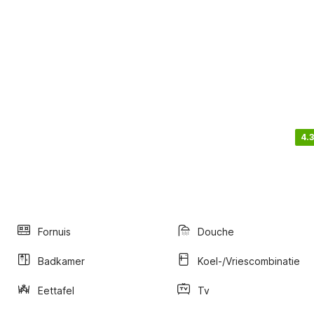
4.3
Fornuis
Douche
Badkamer
Koel-/vriescombinatie
Eettafel
Tv