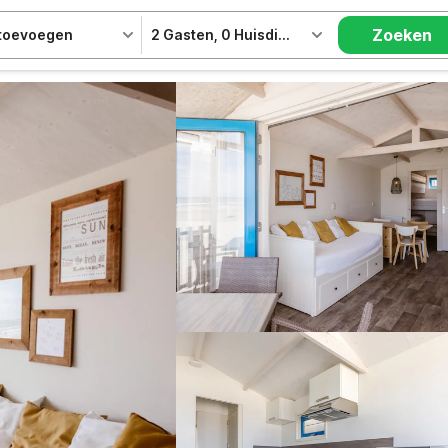
Zoeken
 toevoegen
2 Gasten
,
0 Huisdieren