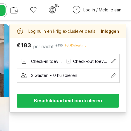
NL
Log in / Meld je aan
Log nu in en krijg exclusieve deals
Inloggen
€183
per nacht
€195
tot 6% korting
Check-in toevoegen
Check-out toevoegen
–
2 Gasten • 0 huisdieren
Beschikbaarheid controleren