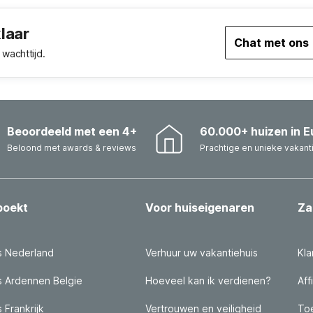
klaar
Chat met ons
wachttijd.
Beoordeeld met een 4+
60.000+ huizen in E
Beloond met awards & reviews
Prachtige en unieke vakant
boekt
Voor huiseigenaren
Za
s Nederland
Verhuur uw vakantiehuis
Kla
s Ardennen Belgie
Hoeveel kan ik verdienen?
Aff
 Frankrijk
Vertrouwen en veiligheid
Toe