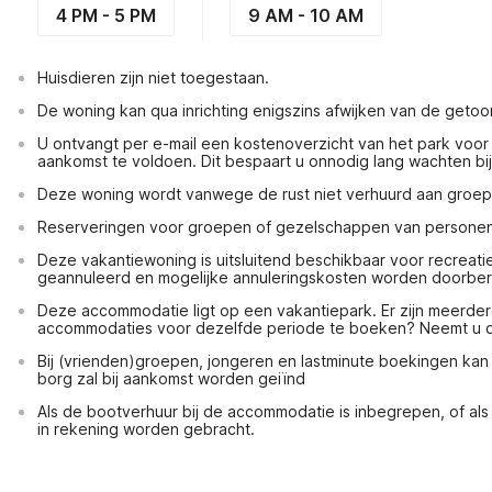
4 PM - 5 PM
9 AM - 10 AM
Huisdieren zijn niet toegestaan.
De woning kan qua inrichting enigszins afwijken van de getoo
U ontvangt per e-mail een kostenoverzicht van het park voor
aankomst te voldoen. Dit bespaart u onnodig lang wachten bi
Deze woning wordt vanwege de rust niet verhuurd aan groe
Reserveringen voor groepen of gezelschappen van personen o
Deze vakantiewoning is uitsluitend beschikbaar voor recreat
geannuleerd en mogelijke annuleringskosten worden doorbe
Deze accommodatie ligt op een vakantiepark. Er zijn meerde
accommodaties voor dezelfde periode te boeken? Neemt u da
Bij (vrienden)groepen, jongeren en lastminute boekingen ka
borg zal bij aankomst worden geiïnd
Als de bootverhuur bij de accommodatie is inbegrepen, of als h
in rekening worden gebracht.