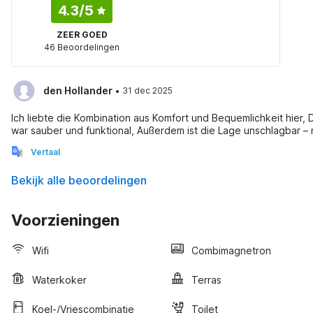
4.3
/5
ZEER GOED
46 Beoordelingen
·
den Hollander
31 dec 2025
Ich liebte die Kombination aus Komfort und Bequemlichkeit hie
war sauber und funktional, Außerdem ist die Lage unschlagbar – 
Vertaal
Bekijk alle beoordelingen
Voorzieningen
Wifi
Combimagnetron
Waterkoker
Terras
Koel-/vriescombinatie
Toilet