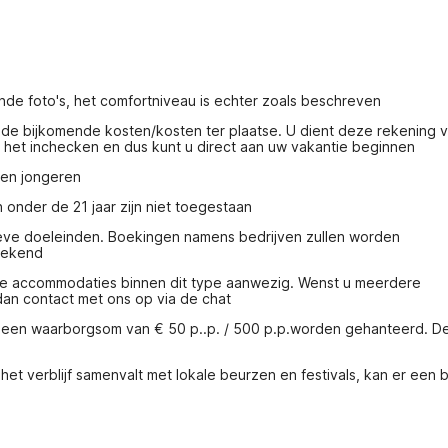
nde foto's, het comfortniveau is echter zoals beschreven
 de bijkomende kosten/kosten ter plaatse. U dient deze rekening v
j het inchecken en dus kunt u direct aan uw vakantie beginnen
pen jongeren
nder de 21 jaar zijn niet toegestaan
ieve doeleinden. Boekingen namens bedrijven zullen worden 
rekend
re accommodaties binnen dit type aanwezig. Wenst u meerdere 
n contact met ons op via de chat
n een waarborgsom van € 50 p..p. / 500 p.p.worden gehanteerd. De
et verblijf samenvalt met lokale beurzen en festivals, kan er een b