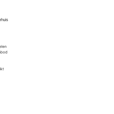
ehuis
len 
nbod 
kt 