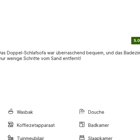
5.0
r, Das Doppel-Schlafsofa war überraschend bequem, und das Badez
nur wenige Schritte vom Sand entfernt!
Wasbak
Douche
Koffiezetapparaat
Badkamer
Tuinmeubilair
Slaapkamer