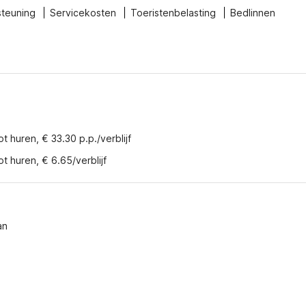
steuning
Servicekosten
Toeristenbelasting
Bedlinnen
t huren, € 33.30 p.p./verblijf
ot huren, € 6.65/verblijf
an