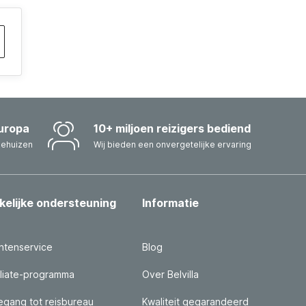
uropa
10+ miljoen reizigers bediend
iehuizen
Wij bieden een onvergetelijke ervaring
kelijke ondersteuning
Informatie
ntenservice
Blog
iliate-programma
Over Belvilla
gang tot reisbureau
Kwaliteit gegarandeerd