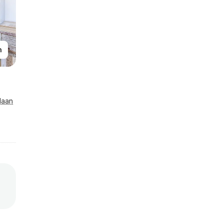
n
laan