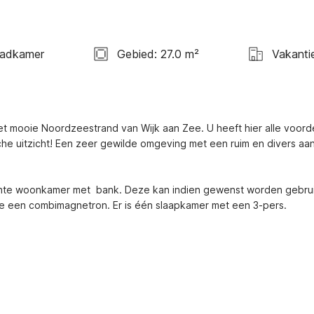
Badkamer
Gebied: 27.0 m²
Vakanti
et mooie Noordzeestrand van Wijk aan Zee. U heeft hier alle voorde
sche uitzicht! Een zeer gewilde omgeving met een ruim en divers aa
ichte woonkamer met  bank. Deze kan indien gewenst worden gebrui
re een combimagnetron. Er is één slaapkamer met een 3-pers.