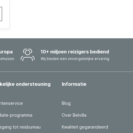
uropa
10+ miljoen reizigers bediend
iehuizen
Wij bieden een onvergetelijke ervaring
kelijke ondersteuning
Informatie
ntenservice
Blog
iliate-programma
Over Belvilla
gang tot reisbureau
Kwaliteit gegarandeerd