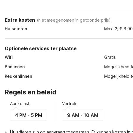
Extra kosten
(
niet meegenomen in getoonde prijs
)
Huisdieren
Max. 2; € 6.00
Optionele services ter plaatse
Wifi
Gratis
Badlinnen
Mogelijkheid t
Keukenlinnen
Mogelijkheid t
Regels en beleid
Aankomst
Vertrek
4 PM - 5 PM
9 AM - 10 AM
Huisdieren zijn op aanvraag toegestaan. Er kunnen kosten in