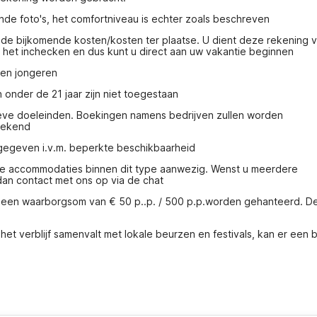
nde foto's, het comfortniveau is echter zoals beschreven
 de bijkomende kosten/kosten ter plaatse. U dient deze rekening v
j het inchecken en dus kunt u direct aan uw vakantie beginnen
pen jongeren
nder de 21 jaar zijn niet toegestaan
ieve doeleinden. Boekingen namens bedrijven zullen worden 
rekend
gegeven i.v.m. beperkte beschikbaarheid
re accommodaties binnen dit type aanwezig. Wenst u meerdere 
n contact met ons op via de chat
n een waarborgsom van € 50 p..p. / 500 p.p.worden gehanteerd. De
et verblijf samenvalt met lokale beurzen en festivals, kan er een b