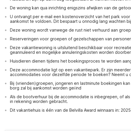
De woning kan qua inrichting enigszins afwijken van de getoo
U ontvangt per e-mail een kostenoverzicht van het park voor
aankomst te voldoen. Dit bespaart u onnodig lang wachten bi
Deze woning wordt vanwege de rust niet verhuurd aan groe
Reserveringen voor groepen of gezelschappen van personen o
Deze vakantiewoning is uitsluitend beschikbaar voor recreat
geannuleerd en mogelijke annuleringskosten worden doorbe
Huisdieren dienen tijdens het boekingsproces te worden aan
Deze accommodatie ligt op een vakantiepark. Er zijn meerde
accommodaties voor dezelfde periode te boeken? Neemt u da
Bij (vrienden)groepen, jongeren en lastminute boekingen ka
borg zal bij aankomst worden geiïnd
Als de bootverhuur bij de accommodatie is inbegrepen, of als h
in rekening worden gebracht.
Dit vakantiehuis is één van de Belvilla Award winnaars in: 2025