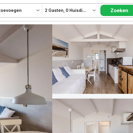
Zoeken
 toevoegen
2 Gasten
,
0 Huisdieren