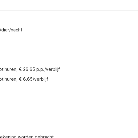
/dier/nacht
ot huren, € 26.65 p.p./verblijf
ot huren, € 6.65/verblijf
 rekening worden gebracht.