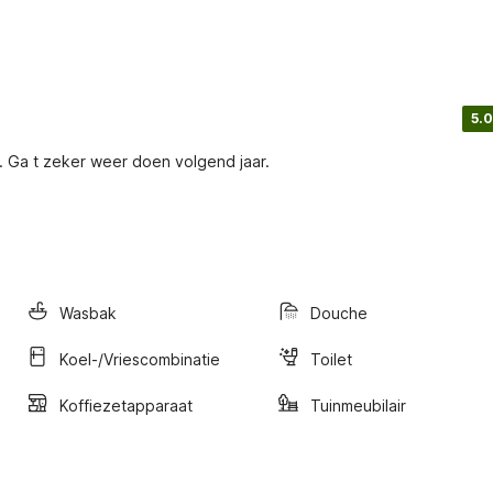
5.0
b. Ga t zeker weer doen volgend jaar.
Wasbak
Douche
Koel-/vriescombinatie
Toilet
Koffiezetapparaat
Tuinmeubilair