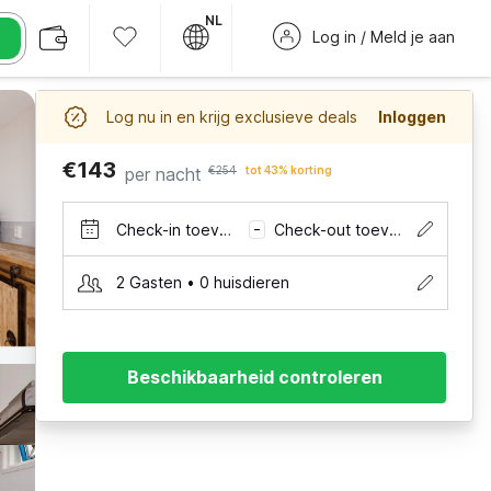
NL
Log in / Meld je aan
Log nu in en krijg exclusieve deals
Inloggen
€143
per nacht
€254
tot 43% korting
Check-in toevoegen
Check-out toevoegen
–
2 Gasten • 0 huisdieren
Beschikbaarheid controleren