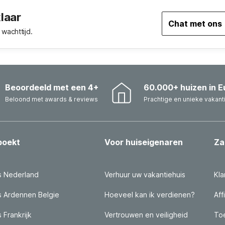
klaar
Chat met ons
wachttijd.
Beoordeeld met een 4+
60.000+ huizen in E
Beloond met awards & reviews
Prachtige en unieke vakant
boekt
Voor huiseigenaren
Za
s Nederland
Verhuur uw vakantiehuis
Kla
s Ardennen Belgie
Hoeveel kan ik verdienen?
Aff
 Frankrijk
Vertrouwen en veiligheid
Toe