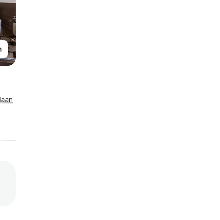
n
laan