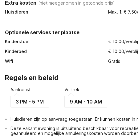
Extra kosten
(
niet meegenomen in getoonde prijs
)
Huisdieren
Max. 1; € 7.50
Optionele services ter plaatse
Kinderstoel
€ 10.00/verblij
Kinderbed
€ 10.00/verblij
Wifi
Gratis
Regels en beleid
Aankomst
Vertrek
3 PM - 5 PM
9 AM - 10 AM
Huisdieren zijn op aanvraag toegestaan. Er kunnen kosten in
Deze vakantiewoning is uitsluitend beschikbaar voor recreat
geannuleerd en mogelijke annuleringskosten worden doorbe