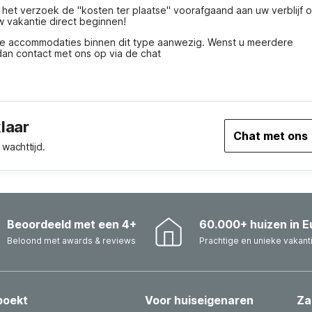
 het verzoek de "kosten ter plaatse" voorafgaand aan uw verblijf o
w vakantie direct beginnen!
re accommodaties binnen dit type aanwezig. Wenst u meerdere 
n contact met ons op via de chat
klaar
Chat met ons
wachttijd.
Beoordeeld met een 4+
60.000+ huizen in E
Beloond met awards & reviews
Prachtige en unieke vakant
boekt
Voor huiseigenaren
Za