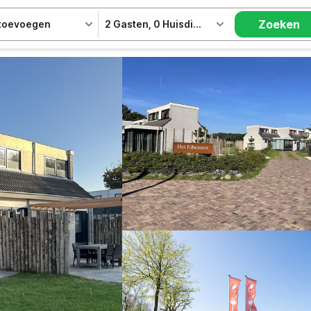
Zoeken
 toevoegen
2 Gasten
,
0 Huisdieren