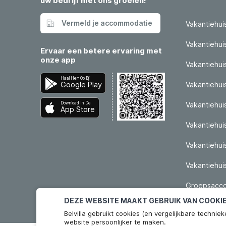
uw bedrijf met ons groeien!
Vermeld je accommodatie
Vakantiehui
Vakantiehui
Ervaar een betere ervaring met
onze app
Vakantiehuis
Haal Hem Op Bij
Google Play
Vakantiehui
Download In De
Vakantiehuis
App Store
Vakantiehui
Vakantiehui
Vakantiehu
Groepsacco
Personen
DEZE WEBSITE MAAKT GEBRUIK VAN COOKI
Belvilla gebruikt cookies (en vergelijkbare techn
website persoonlijker te maken.