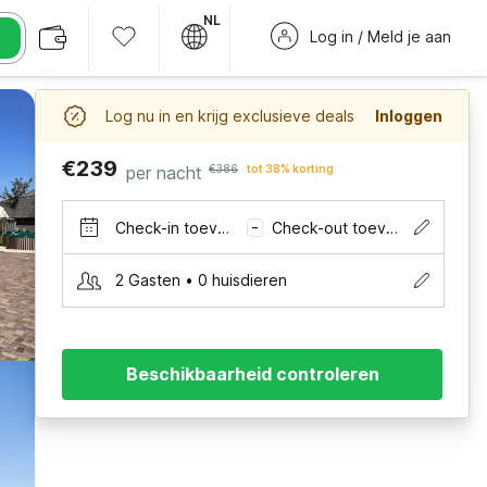
NL
Log in / Meld je aan
Log nu in en krijg exclusieve deals
Inloggen
€239
per nacht
€386
tot 38% korting
Check-in toevoegen
Check-out toevoegen
–
2 Gasten • 0 huisdieren
Beschikbaarheid controleren