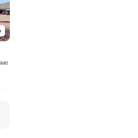
n
laan