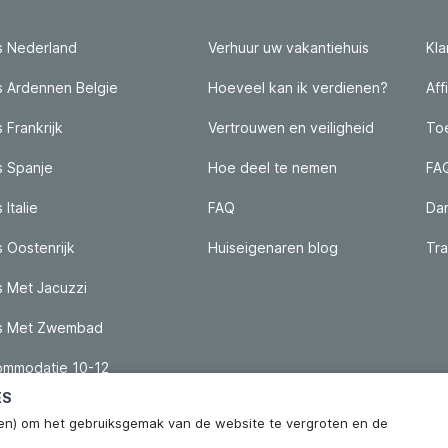
s Nederland
Verhuur uw vakantiehuis
Kla
s Ardennen Belgie
Hoeveel kan ik verdienen?
Aff
 Frankrijk
Vertrouwen en veiligheid
Toe
s Spanje
Hoe deel te nemen
FA
 Italie
FAQ
Da
s Oostenrijk
Huiseigenaren blog
Tra
s Met Jacuzzi
is Met Zwembad
mmodatie 10-12
ES
ieken) om het gebruiksgemak van de website te vergroten en de