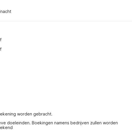
/nacht
f
f
 rekening worden gebracht.
ieve doeleinden. Boekingen namens bedrijven zullen worden 
rekend