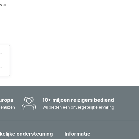
ver 
uropa
10+ miljoen reizigers bediend
iehuizen
Wij bieden een onvergetelijke ervaring
kelijke ondersteuning
Informatie