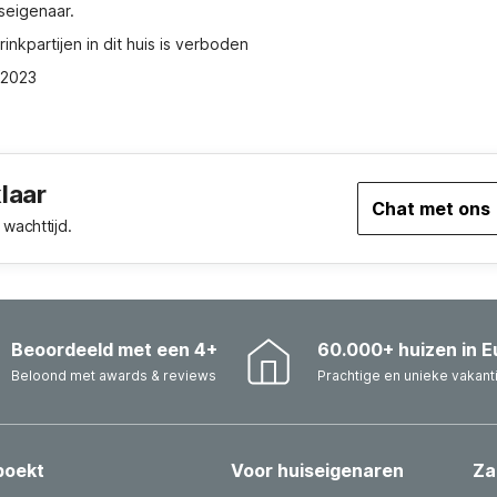
iseigenaar.
nkpartijen in dit huis is verboden
1,2023
klaar
Chat met ons
wachttijd.
Beoordeeld met een 4+
60.000+ huizen in E
Beloond met awards & reviews
Prachtige en unieke vakant
boekt
Voor huiseigenaren
Za