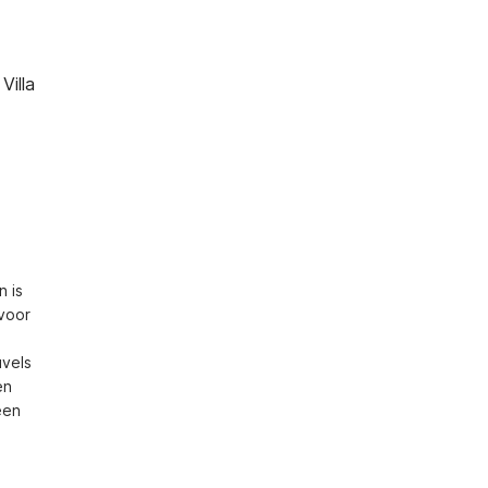
Villa
 is 
voor 
vels 
n 
en 