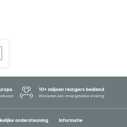
uropa
10+ miljoen reizigers bediend
iehuizen
Wij bieden een onvergetelijke ervaring
kelijke ondersteuning
Informatie