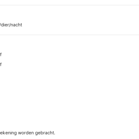
/dier/nacht
f
f
 rekening worden gebracht.