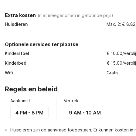
Extra kosten
(
niet meegenomen in getoonde prijs
)
Huisdieren
Max. 2; € 8.82
Optionele services ter plaatse
Kinderstoel
€ 10.00/verblij
Kinderbed
€ 15.00/verblij
Wifi
Gratis
Regels en beleid
Aankomst
Vertrek
4 PM - 8 PM
9 AM - 10 AM
Huisdieren zijn op aanvraag toegestaan. Er kunnen kosten in