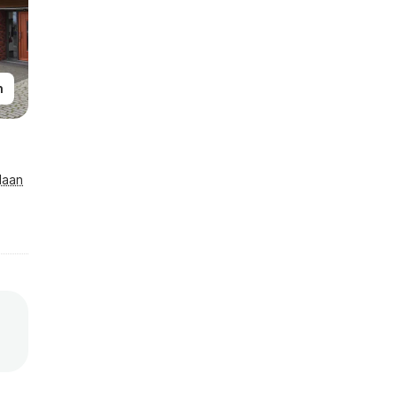
n
laan