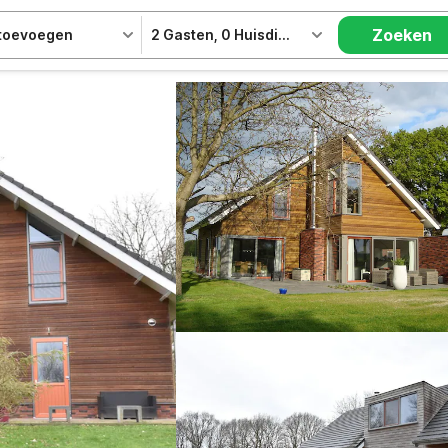
Zoeken
 toevoegen
2 Gasten
,
0 Huisdieren