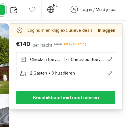
NL
Log in / Meld je aan
Log nu in en krijg exclusieve deals
Inloggen
€140
per nacht
€268
tot 47% korting
Check-in toevoegen
Check-out toevoegen
–
2 Gasten • 0 huisdieren
Beschikbaarheid controleren