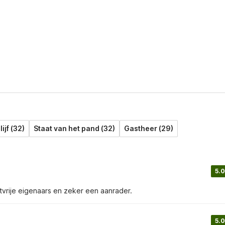
ijf (32)
Staat van het pand (32)
Gastheer (29)
5.0
stvrije eigenaars en zeker een aanrader.
5.0