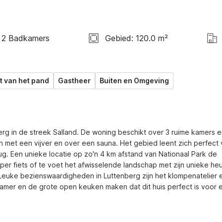
2 Badkamers
Gebied: 120.0 m²
t van het pand
Gastheer
Buiten en Omgeving
erg in de streek Salland. De woning beschikt over 3 ruime kamers en
in met een vijver en over een sauna. Het gebied leent zich perfect 
g. Een unieke locatie op zo'n 4 km afstand van Nationaal Park de 
er fiets of te voet het afwisselende landschap met zijn unieke heu
euke bezienswaardigheden in Luttenberg zijn het klompenatelier e
er en de grote open keuken maken dat dit huis perfect is voor e