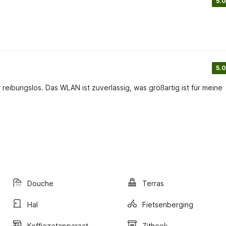
5.0
5.0
reibungslos. Das WLAN ist zuverlässig, was großartig ist für meine
Douche
Terras
Hal
Fietsenberging
Koffiezetapparaat
Zithoek