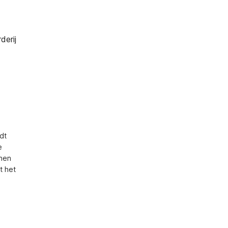
derij
t 
 
nen 
 het 