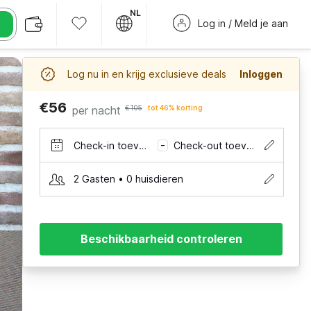
NL
Log in / Meld je aan
Log nu in en krijg exclusieve deals
Inloggen
€56
per nacht
€105
tot 46% korting
Check-in toevoegen
Check-out toevoegen
–
2 Gasten • 0 huisdieren
Beschikbaarheid controleren