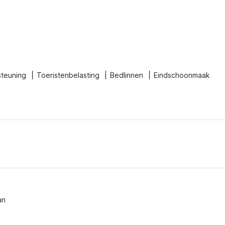
steuning
Toeristenbelasting
Bedlinnen
Eindschoonmaak
an