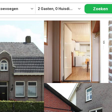
Zoeken
 toevoegen
2 Gasten
,
0 Huisdieren