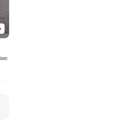
n
laan