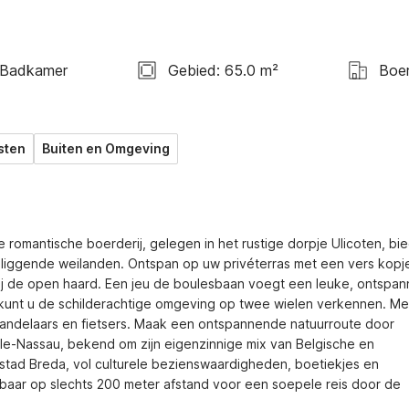
 Badkamer
Gebied: 65.0 m²
Boer
sten
Buiten en Omgeving
romantische boerderij, gelegen in het rustige dorpje Ulicoten, bied
mliggende weilanden. Ontspan op uw privéterras met een vers kopje
ij de open haard. Een jeu de boulesbaan voegt een leuke, ontspan
ling kunt u de schilderachtige omgeving op twee wielen verkennen. Met
wandelaars en fietsers. Maak een ontspannende natuurroute door 
e-Nassau, bekend om zijn eigenzinnige mix van Belgische en 
stad Breda, vol culturele bezienswaardigheden, boetiekjes en 
kbaar op slechts 200 meter afstand voor een soepele reis door de 