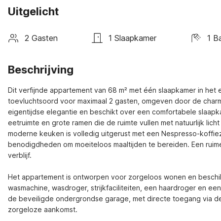
Uitgelicht
2 Gasten
1 Slaapkamer
1 B
Beschrijving
Dit verfijnde appartement van 68 m² met één slaapkamer in het e
toevluchtsoord voor maximaal 2 gasten, omgeven door de charm
eigentijdse elegantie en beschikt over een comfortabele slaa
eetruimte en grote ramen die de ruimte vullen met natuurlijk licht
moderne keuken is volledig uitgerust met een Nespresso-koffiez
benodigdheden om moeiteloos maaltijden te bereiden. Een ruime 
verblijf.

Het appartement is ontworpen voor zorgeloos wonen en beschikt o
wasmachine, wasdroger, strijkfaciliteiten, een haardroger en ee
de beveiligde ondergrondse garage, met directe toegang via de 
zorgeloze aankomst.
