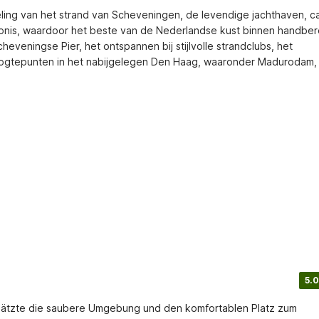
ing van het strand van Scheveningen, de levendige jachthaven, ca
onis, waardoor het beste van de Nederlandse kust binnen handbere
veningse Pier, het ontspannen bij stijlvolle strandclubs, het 
ogtepunten in het nabijgelegen Den Haag, waaronder Madurodam, 
5.0
chätzte die saubere Umgebung und den komfortablen Platz zum