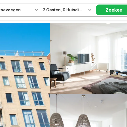
Zoeken
 toevoegen
2 Gasten
,
0 Huisdieren