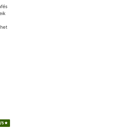
fés 
ik 
het 
/5