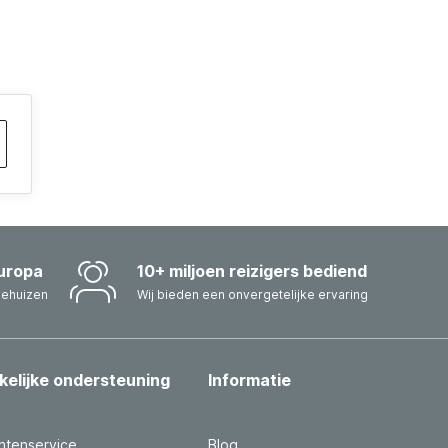
uropa
10+ miljoen reizigers bediend
iehuizen
Wij bieden een onvergetelijke ervaring
kelijke ondersteuning
Informatie
ntenservice
Blog