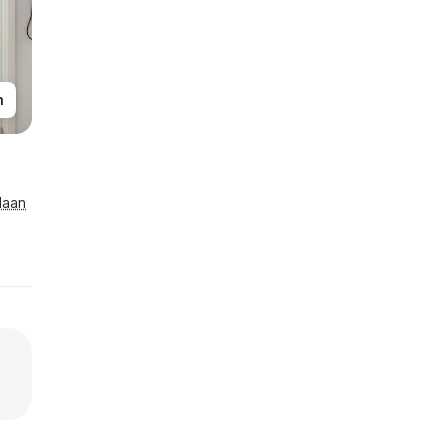
n
laan