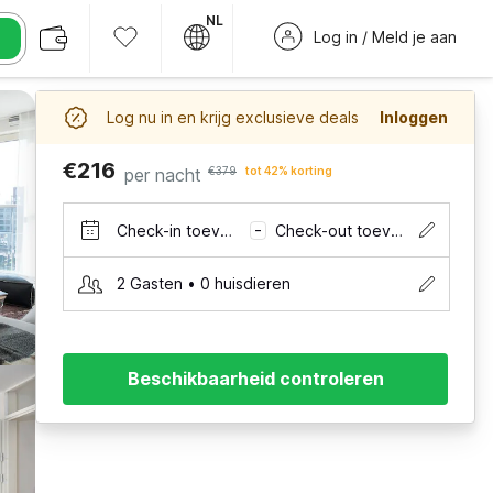
NL
Log in / Meld je aan
Log nu in en krijg exclusieve deals
Inloggen
€216
per nacht
€379
tot 42% korting
Check-in toevoegen
Check-out toevoegen
–
2 Gasten • 0 huisdieren
Beschikbaarheid controleren