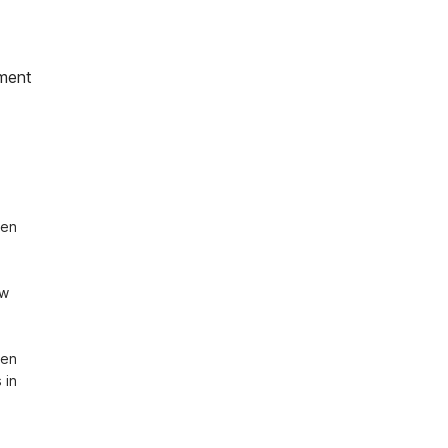
ment
en 
w 
en 
in 