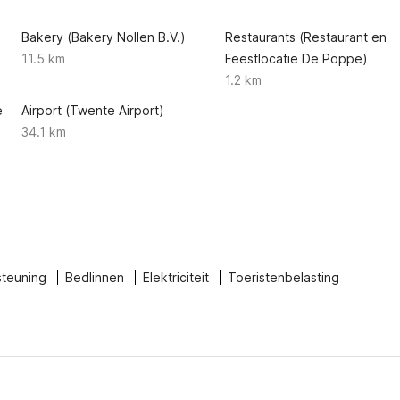
Bakery (Bakery Nollen B.V.)
Restaurants (Restaurant en
11.5 km
Feestlocatie De Poppe)
1.2 km
e
Airport (Twente Airport)
34.1 km
steuning
Bedlinnen
Elektriciteit
Toeristenbelasting