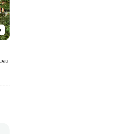
n
laan