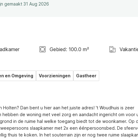
ijn gemaakt 31 Aug 2026
Badkamer
Gebied: 100.0 m²
Vakanti
en en Omgeving
Voorzieningen
Gastheer
olten? Dan bent u hier aan het juiste adres! 't Woudhuis is zeer 
n hebben de woning met veel zorg en aandacht ingericht om voor u
grond in de ruime hal welke toegang biedt tot de woonkamer. Op d
tweepersoons slaapkamer met 2x een éénpersoonsbed. De sfeervo
g thuis te koken. In het souterrain zijn er nog twee ruime slaapka