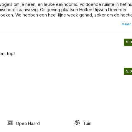
 vogels om je heen, en leuke eekhoorns. Voldoende ruimte in het hu
imschoots aanwezig. Omgeving plaatsen Holten Rijssen Deventer,
 bezoeken. We hebben een heel fijne week gehad, zeker om de hecti
Meer 
5.0
en, top!
5.0
Open Haard
Tuin