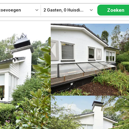
Zoeken
 toevoegen
2 Gasten
,
0 Huisdieren