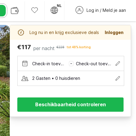
NL
Log in / Meld je aan
Log nu in en krijg exclusieve deals
Inloggen
€117
per nacht
€228
tot 48% korting
Check-in toevoegen
Check-out toevoegen
–
2 Gasten • 0 huisdieren
Beschikbaarheid controleren