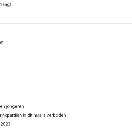
vraag)
an
pen jongeren
nkpartijen in dit huis is verboden
2,2023