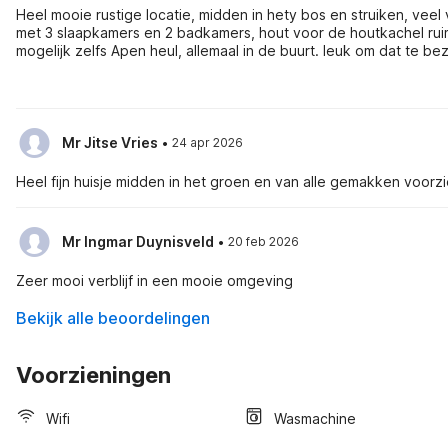
Heel mooie rustige locatie, midden in hety bos en struiken, veel
met 3 slaapkamers en 2 badkamers, hout voor de houtkachel ru
mogelijk zelfs Apen heul, allemaal in de buurt. leuk om dat te
mijden, heerlijk. Gr Rutgert Oosterhui
·
Mr Jitse Vries
24 apr 2026
Heel fijn huisje midden in het groen en van alle gemakken voorzi
·
Mr Ingmar Duynisveld
20 feb 2026
Zeer mooi verblijf in een mooie omgeving
Bekijk alle beoordelingen
Voorzieningen
Wifi
Wasmachine