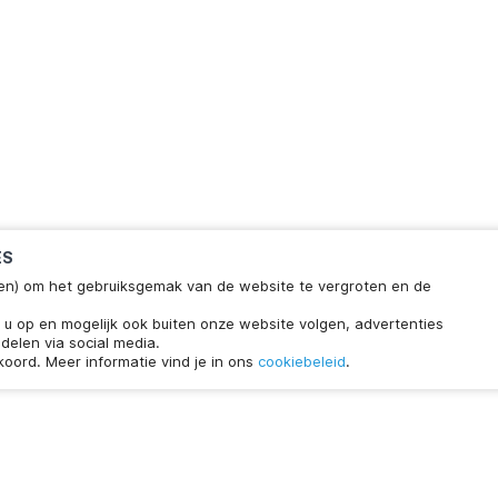
ES
ieken) om het gebruiksgemak van de website te vergroten en de
klaar
Chat met ons
n u op en mogelijk ook buiten onze website volgen, advertenties
wachttijd.
delen via social media.
koord. Meer informatie vind je in ons
cookiebeleid
.