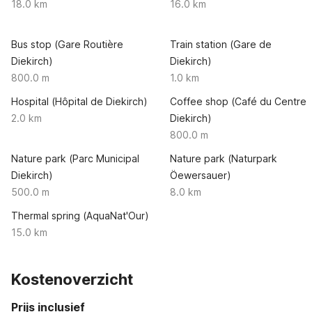
18.0 km
16.0 km
Bus stop (Gare Routière
Train station (Gare de
Diekirch)
Diekirch)
800.0 m
1.0 km
Hospital (Hôpital de Diekirch)
Coffee shop (Café du Centre
2.0 km
Diekirch)
800.0 m
Nature park (Parc Municipal
Nature park (Naturpark
Diekirch)
Öewersauer)
500.0 m
8.0 km
Thermal spring (AquaNat'Our)
15.0 km
Kostenoverzicht
Prijs inclusief