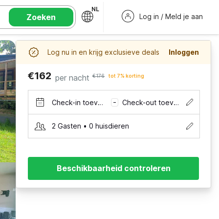
NL
Zoeken
Log in / Meld je aan
Log nu in en krijg exclusieve deals
Inloggen
€162
per nacht
€176
tot 7% korting
Check-in toevoegen
Check-out toevoegen
–
2 Gasten • 0 huisdieren
Beschikbaarheid controleren