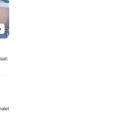
n
laan
halet