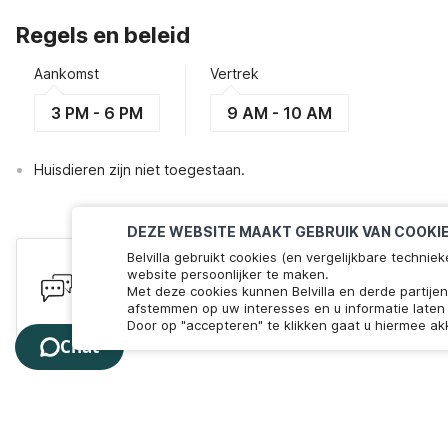
Regels en beleid
Aankomst
Vertrek
3 PM - 6 PM
9 AM - 10 AM
Huisdieren zijn niet toegestaan.
DEZE WEBSITE MAAKT GEBRUIK VAN COOKI
Belvilla gebruikt cookies (en vergelijkbare techn
Heb je vragen? Wij staan voor je 
website persoonlijker te maken.
Met deze cookies kunnen Belvilla en derde partije
We zijn online! Chat met ons. Minder dan 60 seconden 
afstemmen op uw interesses en u informatie laten 
Door op "accepteren" te klikken gaat u hiermee ak
Chat