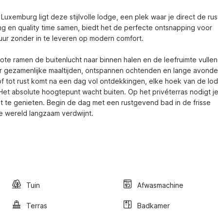
xemburg ligt deze stijlvolle lodge, een plek waar je direct de rust
g en quality time samen, biedt het de perfecte ontsnapping voor 
uur zonder in te leveren op modern comfort.

ote ramen de buitenlucht naar binnen halen en de leefruimte vullen
voor gezamenlijke maaltijden, ontspannen ochtenden en lange avonde
 of tot rust komt na een dag vol ontdekkingen, elke hoek van de lodg
t absolute hoogtepunt wacht buiten. Op het privéterras nodigt je
t te genieten. Begin de dag met een rustgevend bad in de frisse 
de wereld langzaam verdwijnt.
Tuin
Afwasmachine
Terras
Badkamer