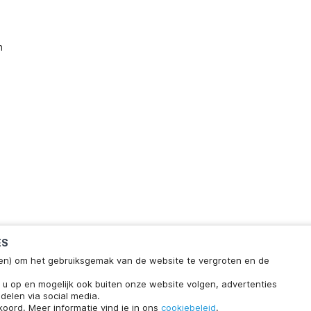
n
ES
ieken) om het gebruiksgemak van de website te vergroten en de
klaar
Chat met ons
n u op en mogelijk ook buiten onze website volgen, advertenties
wachttijd.
delen via social media.
koord. Meer informatie vind je in ons
cookiebeleid
.