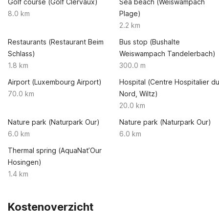
Golf course (Golf Clervaux)
Sea beach (Weiswampach
8.0 km
Plage)
2.2 km
Restaurants (Restaurant Beim
Bus stop (Bushalte
Schlass)
Weiswampach Tandelerbach)
1.8 km
300.0 m
Airport (Luxembourg Airport)
Hospital (Centre Hospitalier d
70.0 km
Nord, Wiltz)
20.0 km
Nature park (Naturpark Our)
Nature park (Naturpark Our)
6.0 km
6.0 km
Thermal spring (AquaNat’Our
Hosingen)
1.4 km
Kostenoverzicht