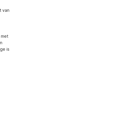
 van 
 met 
n 
e is 
 