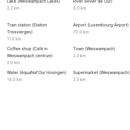
Lake (Weiswampach Lakes)
River (Rivier de Our)
2.2 km
6.0 km
Train station (Station
Airport (Luxembourg Airport)
Troisvierges)
70.0 km
11.0 km
u
Coffee shop (Café in
Town (Weiswampach)
Weiswampach centrum)
2.3 km
2.0 km
Water (AquaNat’Our Hosingen)
Supermarket (Weiswampach)
14.0 km
2.3 km