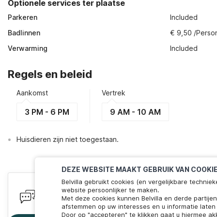
Optionele services ter plaatse
Parkeren
Included
Badlinnen
€ 9,50 /Perso
Verwarming
Included
Regels en beleid
Aankomst
Vertrek
3 PM - 6 PM
9 AM - 10 AM
Huisdieren zijn niet toegestaan.
DEZE WEBSITE MAAKT GEBRUIK VAN COOKI
Belvilla gebruikt cookies (en vergelijkbare techn
Heb je vragen? Wij staan voor je 
website persoonlijker te maken.
Met deze cookies kunnen Belvilla en derde partije
We zijn online! Chat met ons. Minder dan 60 seconden 
afstemmen op uw interesses en u informatie laten 
Door op "accepteren" te klikken gaat u hiermee ak