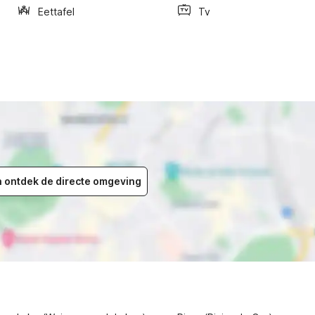
Eettafel
Tv
en ontdek de directe omgeving