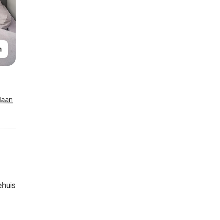
n
laan
ehuis