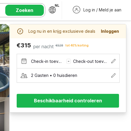
NL
Zoeken
Log in / Meld je aan
Log nu in en krijg exclusieve deals
Inloggen
€315
per nacht
€528
tot 40% korting
Check-in toevoegen
Check-out toevoegen
–
2 Gasten • 0 huisdieren
Beschikbaarheid controleren