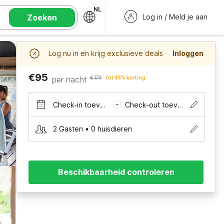
NL
Zoeken
Log in / Meld je aan
Log nu in en krijg exclusieve deals
Inloggen
€95
per nacht
€174
tot 45% korting
Check-in toevoegen
Check-out toevoegen
–
2 Gasten • 0 huisdieren
Beschikbaarheid controleren