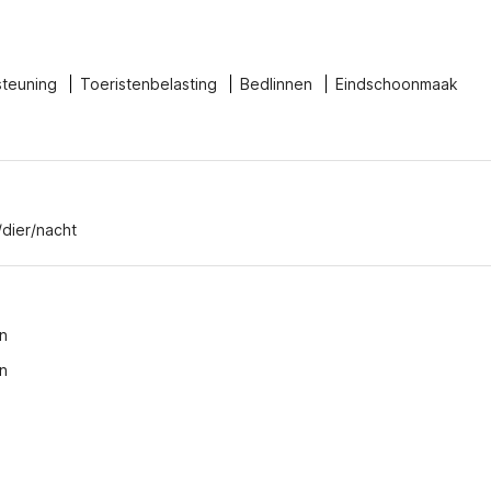
steuning
Toeristenbelasting
Bedlinnen
Eindschoonmaak
/dier/nacht
n
n