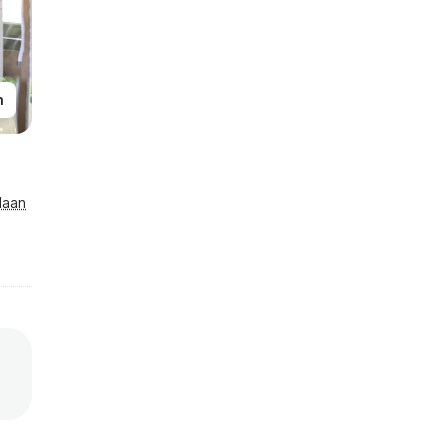
n
laan