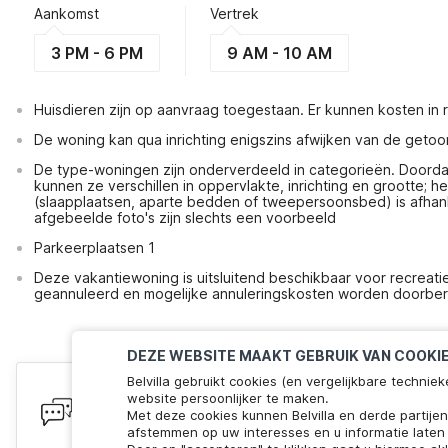
Aankomst
Vertrek
3 PM - 6 PM
9 AM - 10 AM
Huisdieren zijn op aanvraag toegestaan. Er kunnen kosten in
De woning kan qua inrichting enigszins afwijken van de getoo
De type-woningen zijn onderverdeeld in categorieën. Doordat 
kunnen ze verschillen in oppervlakte, inrichting en grootte; 
(slaapplaatsen, aparte bedden of tweepersoonsbed) is afhank
afgebeelde foto's zijn slechts een voorbeeld
Parkeerplaatsen 1
Deze vakantiewoning is uitsluitend beschikbaar voor recreat
geannuleerd en mogelijke annuleringskosten worden doorbe
DEZE WEBSITE MAAKT GEBRUIK VAN COOKI
Belvilla gebruikt cookies (en vergelijkbare techn
Heb je vragen? Wij staan voor je 
website persoonlijker te maken.
Met deze cookies kunnen Belvilla en derde partije
We zijn online! Chat met ons. Minder dan 60 seconden 
afstemmen op uw interesses en u informatie laten 