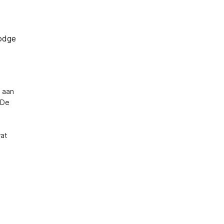
odge
 aan 
De 
at 