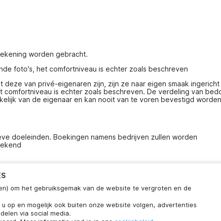
 rekening worden gebracht.
nde foto's, het comfortniveau is echter zoals beschreven
deze van privé-eigenaren zijn, zijn ze naar eigen smaak ingericht 
het comfortniveau is echter zoals beschreven. De verdeling van bed
elijk van de eigenaar en kan nooit van te voren bevestigd worden
ieve doeleinden. Boekingen namens bedrijven zullen worden 
rekend
ES
ieken) om het gebruiksgemak van de website te vergroten en de
klaar
Chat met ons
n u op en mogelijk ook buiten onze website volgen, advertenties
wachttijd.
delen via social media.