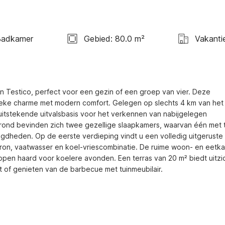
Badkamer
Gebied: 80.0 m²
Vakanti
an Testico, perfect voor een gezin of een groep van vier. Deze 
tieke charme met modern comfort. Gelegen op slechts 4 km van het 
itstekende uitvalsbasis voor het verkennen van nabijgelegen 
grond bevinden zich twee gezellige slaapkamers, waarvan één met t
dheden. Op de eerste verdieping vindt u een volledig uitgeruste 
on, vaatwasser en koel-vriescombinatie. De ruime woon- en eetka
open haard voor koelere avonden. Een terras van 20 m² biedt uitzic
 of genieten van de barbecue met tuinmeubilair.