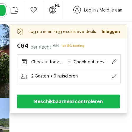
NL
Log in / Meld je aan
Log nu in en krijg exclusieve deals
Inloggen
€64
per nacht
€80
tot 19% korting
Check-in toevoegen
Check-out toevoegen
–
2 Gasten • 0 huisdieren
Beschikbaarheid controleren