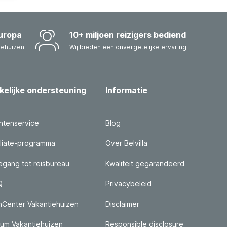
uropa
10+ miljoen reizigers bediend
iehuizen
Wij bieden een onvergetelijke ervaring
kelijke ondersteuning
Informatie
ntenservice
Blog
iliate-programma
Over Belvilla
gang tot reisbureau
Kwaliteit gegarandeerd
Q
Privacybeleid
nCenter Vakantiehuizen
Disclaimer
um Vakantiehuizen
Responsible disclosure