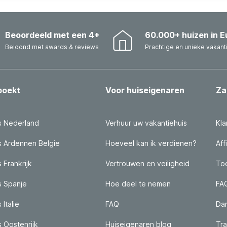
Beoordeeld met een 4+
60.000+ huizen in E
Beloond met awards & reviews
Prachtige en unieke vakant
boekt
Voor huiseigenaren
Za
s Nederland
Verhuur uw vakantiehuis
Kla
s Ardennen Belgie
Hoeveel kan ik verdienen?
Aff
 Frankrijk
Vertrouwen en veiligheid
Toe
s Spanje
Hoe deel te nemen
FA
 Italie
FAQ
Da
s Oostenrijk
Huiseigenaren blog
Tra