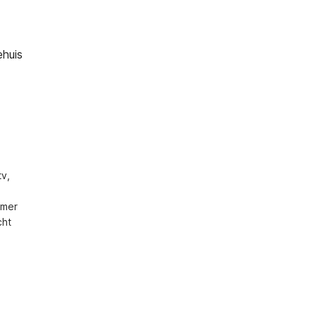
ehuis
v, 
mer 
ht 