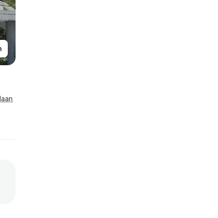
n
laan