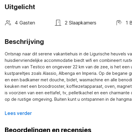
Uitgelicht
4 Gasten
2 Slaapkamers
1 
Beschrijving
Ontsnap naar dit serene vakantiehuis in de Ligurische heuvels v
huisdiervriendelijke accommodatie biedt wifi en combineert rus
centrum van Testico en ongeveer 22 km van de zee, is het een u
kustpareltjes zoals Alassio, Albenga en Imperia. Op de begane 
en een badkamer met douche, bidet, wasmachine en alle benodig
keuken met een broodrooster, koffiezetapparaat, oven, magnetr
is voorzien van een eettafel, tv, pelletkachel en een charmante 
op de rustige omgeving. Buiten kunt u ontspannen in de hangmat
Lees verder
Beoordelingen en recensies