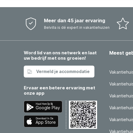
Meer dan 45 jaar ervaring
Belvilla is dé expert in vakantiehuizen
Word lid van ons netwerk en laat
Meest ge
uw bedrijf met ons groeien!
Vermeld je accommodatie
Vakantiehui
Vakantiehui
Ervaar een betere ervaring met
onze app
Vakantiehuis
Haal Hem Op Bij
Google Play
Vakantiehui
Download In De
Vakantiehuis
App Store
Vakantiehui