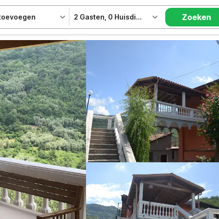
Zoeken
 toevoegen
2 Gasten
,
0 Huisdieren