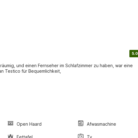
5.0
eräumig, und einen Fernseher im Schlafzimmer zu haben, war eine
n Testico für Bequemlichkeit,
Open Haard
Afwasmachine
Eettafel
Tv