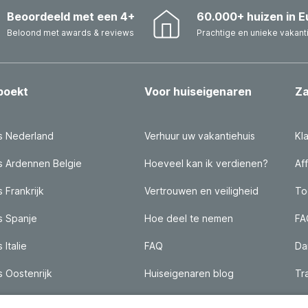
Beoordeeld met een 4+
60.000+ huizen in E
Beloond met awards & reviews
Prachtige en unieke vakant
boekt
Voor huiseigenaren
Za
s Nederland
Verhuur uw vakantiehuis
Kl
s Ardennen Belgie
Hoeveel kan ik verdienen?
Af
 Frankrijk
Vertrouwen en veiligheid
To
s Spanje
Hoe deel te nemen
FA
 Italie
FAQ
Da
s Oostenrijk
Huiseigenaren blog
Tr
s Met Jacuzzi