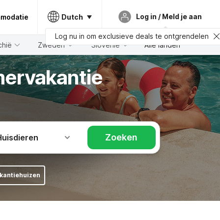
Log in / Meld je aan
Dutch
mmodatie
Log nu in om exclusieve deals te ontgrendelen
chië
Zweden
Slovenië
Alle landen
mervakantie
Zoeken
Huisdieren
kantiehuizen