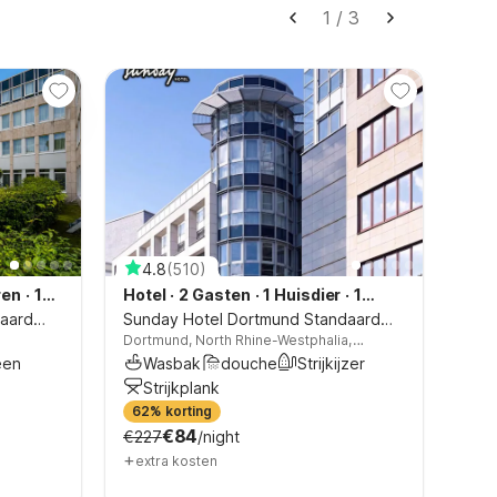
1
/
3
4.8
(
510
)
4
ren
·
1
Hotel
·
2 Gasten
·
1 Huisdier
·
1
Hot
daard
Slaapkamer
Sunday Hotel Dortmund Standaard
Sla
Sund
Dortmund, North Rhine-Westphalia,
Düss
tweepersoonskamer
Kam
Germany
Ger
een
Wasbak
douche
Strijkijzer
W
Strijkplank
V
ls only
62% korting
telephone for incoming calls only
63%
€84
€227
/night
€17
+
+
extra kosten
ex