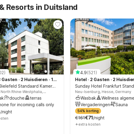
 Resorts in Duitsland
02
)
4.9
(
521
)
3 Gasten
·
2 Huisdieren
·
1
Hotel
·
2 Gasten
·
2 Huisdie
amer
Bielefeld Standaard Kamer
Slaapkamer
Sunday Hotel Frankfurt Stan
, North Rhine-Westphalia,
Neu-Isenburg, Hesse, Germany
apbank
Kamer
ak
douche
terras
Wasbak
Wellness algem
hone for incoming calls only
Vergaderingen
Sauna
ant
8
54% korting
telephone for incoming cal
/night
€71
€161
/night
osten
+
extra kosten