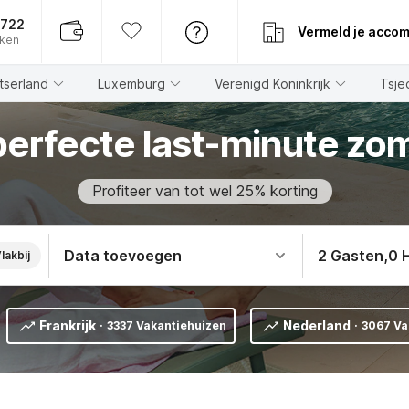
6722
Vermeld je acco
eken
tserland
Luxemburg
Verenigd Koninkrijk
Tsje
perfecte last-minute zo
Profiteer van tot wel 25% korting
Data toevoegen
2 Gasten
,
0 
lakbij
Frankrijk
Nederland
·
3337 Vakantiehuizen
·
3067 Va