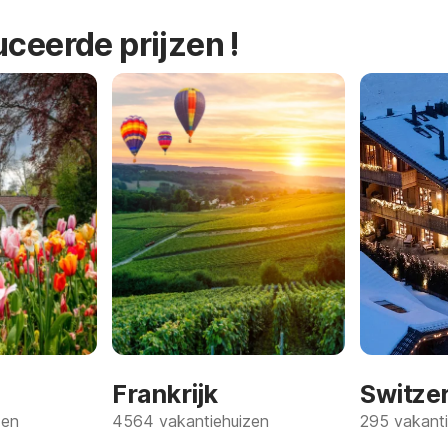
uceerde prijzen !
Frankrijk
Switze
zen
4564 vakantiehuizen
295 vakanti