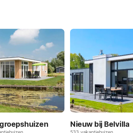
 groepshuizen
Nieuw bij Belvilla
ntiehuizen
533 vakantiehuizen