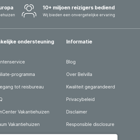
uropa
10+ miljoen reizigers bediend
iehuizen
Wij bieden een onvergetelijke ervaring
kelijke ondersteuning
Informatie
antenservice
Blog
filiate-programma
Over Belvilla
egang tot reisbureau
Kwaliteit gegarandeerd
Q
Privacybeleid
nCenter Vakantiehuizen
Disclaimer
aum Vakantiehuizen
Responsible disclosure