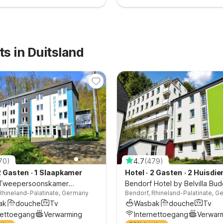
ts in Duitsland
70
)
4.7
(
479
)
2 Gasten
·
1 Slaapkamer
Hotel
·
2 Gasten
·
2 Huisdie
Tweepersoonskamer
Slaapkamer
Bendorf Hotel by Belvilla Bu
Rhineland-Palatinate, Germany
Bendorf, Rhineland-Palatinate, 
allei
Tweepersoonskamer
ak
douche
Tv
Wasbak
douche
Tv
nettoegang
Verwarming
Internettoegang
Verwar