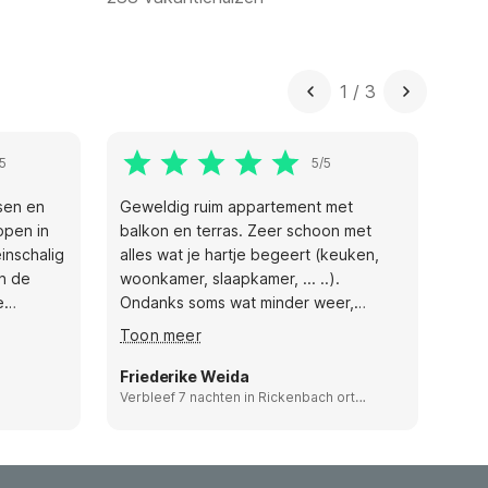
1
/
3
5
5/5
isen en
Geweldig ruim appartement met
Het 
open in
balkon en terras. Zeer schoon met
Inve
inschalig
alles wat je hartje begeert (keuken,
is e
in de
woonkamer, slaapkamer, ... ..).
zeer
e
Ondanks soms wat minder weer,
bos,
hebben we een heerlijke vakantie
onz
Toon meer
Too
gehad. Graag nog een keer.
vrie
leu
Friederike Weida
Mevr
Verbleef 7 nachten in Rickenbach ort
naar
Verb
Hottingen, Germany
Neth