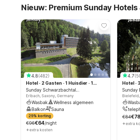
Nieuw: Premium Sunday Hotels &
4.8
(
482
)
4.7
(
5
1
Hotel
·
2 Gasten
·
1 Huisdier
·
1
Hotel
·
Slaapkamer
Sunday Schwarzbachtal
Slaapk
Sunday 
Erlbach, Saxony, Germany
Bielefeld
Tweepersoonskamer Boszicht
met Sla
Germany
Wasbak
Wellness algemeen
Wasb
Balkon
Sauna
telep
29% korting
telephone for incoming calls only
Ledik
€7
€84
€64
+
€96
/night
extra k
+
extra kosten