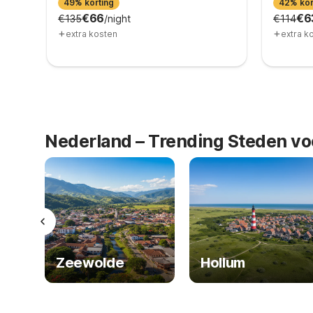
49% korting
42% kor
€66
€6
€135
/night
€114
+
+
extra kosten
extra k
Nederland – Trending Steden vo
Zeewolde
Hollum