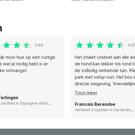
n
4.8/5
4.6/
ijk mooi huis op een rustige
Het chalet voldoet aan alle e
es wat je nodig hebt is er.
de hond kan lekker los rond l
jke ontvangst.
de volledig omheinde tuin. Kle
park met volop rust. Het bos 
directe omgeving. Vriendelijk
eigenaar.
Toon meer
erlingen
 nachten in Gijzegem-Aalst,
Francois Berendse
Verbleef 3 nachten in Garderen,
Netherlands