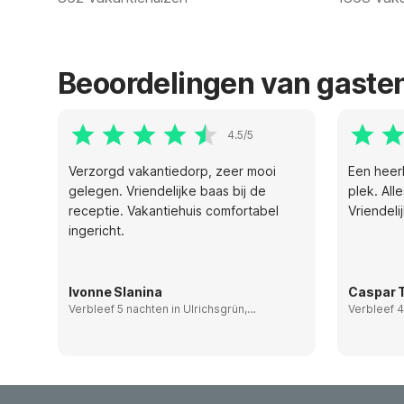
Beoordelingen van gaste
4.5/5
Verzorgd vakantiedorp, zeer mooi
Een heerl
gelegen. Vriendelijke baas bij de
plek. All
 bij
receptie. Vakantiehuis comfortabel
Vriendeli
toe
ingericht.
angs
Ivonne Slanina
Caspar T
Verbleef 5 nachten in Ulrichsgrün,
Verbleef 4
Germany
Belgium