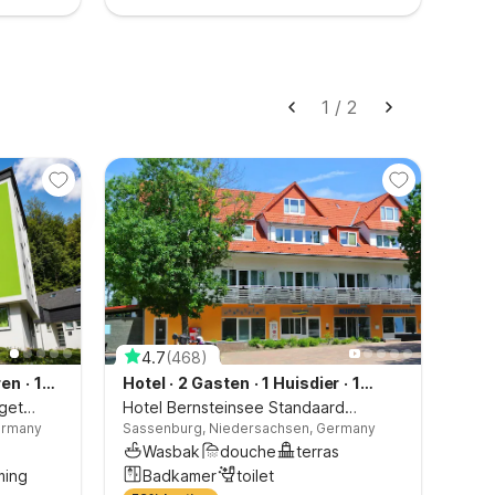
1
/
2
4.7
(
468
)
4
ren
·
1
Hotel
·
2 Gasten
·
1 Huisdier
·
1
Hot
dget
Slaapkamer
Hotel Bernsteinsee Standaard
Heik
Germany
Sassenburg, Niedersachsen, Germany
Heik
tweepersoonskamer
Belvi
Hols
Wasbak
douche
terras
W
ming
Badkamer
toilet
d