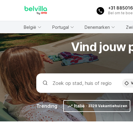
WIZARD MEMBER
+31 88501
Bel om te bo
België
Portugal
Denemarken
Zwi
Vind jouw 
V
Trending
Italië
·
3329 Vakantiehuizen