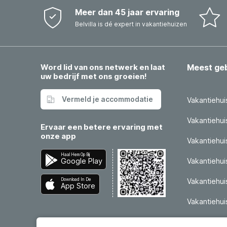
Meer dan 45 jaar ervaring
Belvilla is dé expert in vakantiehuizen
Word lid van ons netwerk en laat
Meest ge
uw bedrijf met ons groeien!
Vermeld je accommodatie
Vakantiehui
Vakantiehui
Ervaar een betere ervaring met
onze app
Vakantiehuis
Haal Hem Op Bij
Google Play
Vakantiehui
Download In De
Vakantiehuis
App Store
Vakantiehui
Vakantiehui