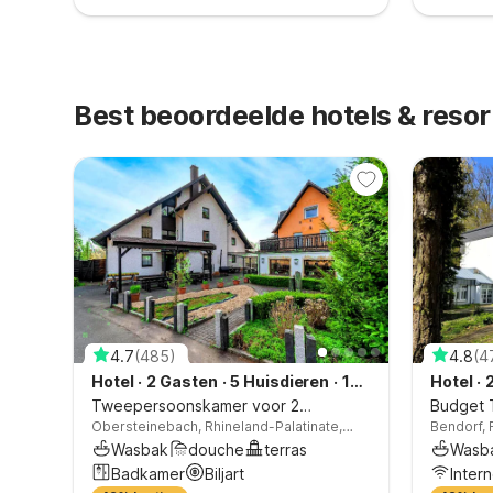
Best beoordeelde hotels & resor
4.7
(
485
)
4.8
(
4
1
Hotel
·
2 Gasten
·
5 Huisdieren
·
1
Hotel
·
Slaapkamer
Tweepersoonskamer voor 2
Budget 
burg
Obersteinebach, Rhineland-Palatinate,
Bendorf, 
personen.
Koblenzv
a,
Germany
Wasbak
douche
terras
Wasb
Badkamer
Biljart
Inter