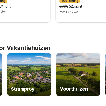
ting
30% korting
3
€52
/night
€79
/night
+
osten
extra kosten
or Vakantiehuizen
Stramproy
Voorthuizen