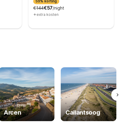
59% korting
39%
€57
€144
/night
€36
+
+
extra kosten
ex
Arcen
Callantsoog