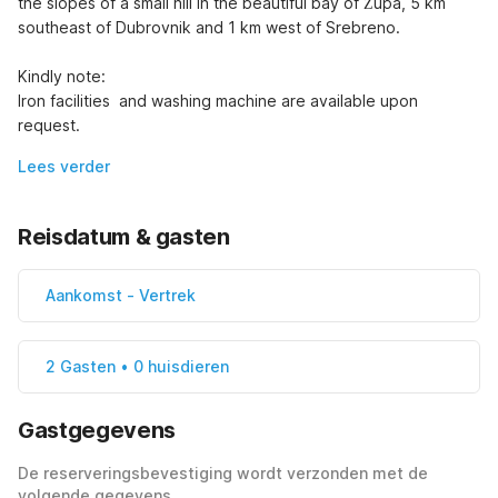
the slopes of a small hill in the beautiful bay of Župa, 5 km 
southeast of Dubrovnik and 1 km west of Srebreno.

Kindly note:

Iron facilities  and washing machine are available upon 
request.
Lees verder
Reisdatum & gasten
Aankomst
-
Vertrek
2 Gasten • 0 huisdieren
Gastgegevens
De reserveringsbevestiging wordt verzonden met de
volgende gegevens