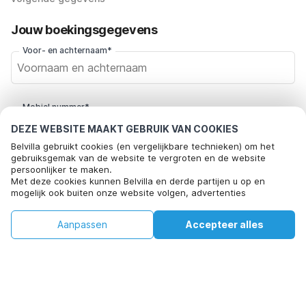
Jouw boekingsgegevens
Voor- en achternaam*
Mobiel nummer*
+31
DEZE WEBSITE MAAKT GEBRUIK VAN COOKIES
Belvilla gebruikt cookies (en vergelijkbare technieken) om het
gebruiksgemak van de website te vergroten en de website
E-mailadres*
persoonlijker te maken.
Met deze cookies kunnen Belvilla en derde partijen u op en
mogelijk ook buiten onze website volgen, advertenties
afstemmen op uw interesses en u informatie laten delen via
Klik hier om je af te melden voor aanbiedingsmails van Belvilla. Je
social media.
€85
€126
Aanpassen
Accepteer alles
Beschikbaarheid controleren
Door op "accepteren" te klikken gaat u hiermee akkoord. Meer
kunt je in de toekomst op elk moment weer afmelden
+
extra kosten
informatie vind je in ons
cookiebeleid
.
Beschikbaarheid controleren
Door op "Reservering bevestigen" te klikken, ga je akkoord met de