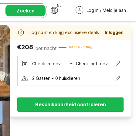
NL
Zoeken
Log in / Meld je aan
Log nu in en krijg exclusieve deals
Inloggen
€208
per nacht
€258
tot 19% korting
Check-in toevoegen
Check-out toevoegen
–
2 Gasten • 0 huisdieren
Beschikbaarheid controleren