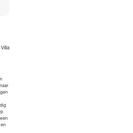
Villa
n 
naar 
gen 
ig 
p 
een 
en 