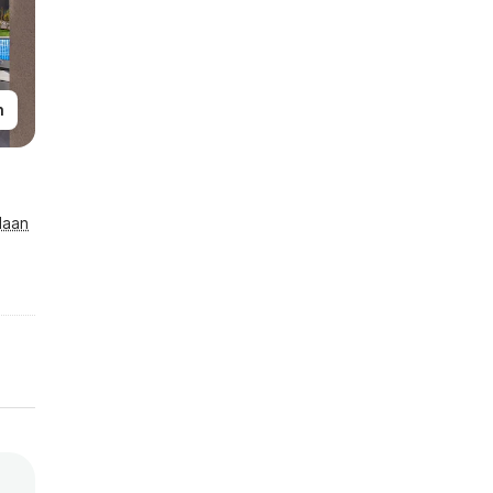
n
laan