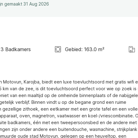
ijn gemaakt 31 Aug 2026
3 Badkamers
Gebied: 163.0 m²
n Motovun, Karojba, biedt een luxe toevluchtsoord met gratis wifi e
m van de zee, is dit toevluchtsoord perfect voor wie op zoek is 
eniet van een maaltijd op de omheinde binnenplaats of de nabijgele
elijk verblijf. Binnen vindt u op de begane grond een ruime 
gezellige zithoek, een eetkamer met een grote tafel en een volled
pparaat, oven, magnetron, vaatwasser en koel-/vriescombinatie. O
suite badkamers, één met een tweepersoonsbed en de andere met 
eningen zijn onder andere een buitendouche, wasmachine, strijkplank 
ommuurde oude stad Motovun, gelegen op een heuveltop, een 