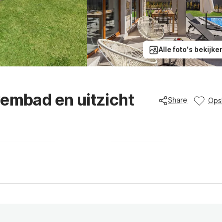
Alle foto's bekijke
wembad en uitzicht
Share
Ops