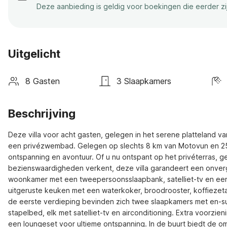
Deze aanbieding is geldig voor boekingen die eerder z
Uitgelicht
8 Gasten
3 Slaapkamers
Beschrijving
Deze villa voor acht gasten, gelegen in het serene platteland va
een privézwembad. Gelegen op slechts 8 km van Motovun en 25 k
ontspanning en avontuur. Of u nu ontspant op het privéterras, g
bezienswaardigheden verkent, deze villa garandeert een onverget
woonkamer met een tweepersoonsslaapbank, satelliet-tv en een 
uitgeruste keuken met een waterkoker, broodrooster, koffiezeta
de eerste verdieping bevinden zich twee slaapkamers met en-
stapelbed, elk met satelliet-tv en airconditioning. Extra voorzi
een loungeset voor ultieme ontspanning. In de buurt biedt de 