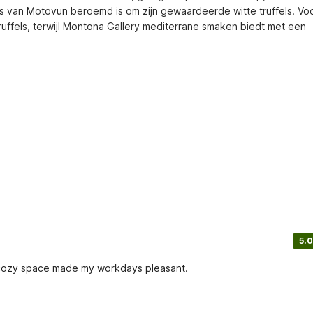
 van Motovun beroemd is om zijn gewaardeerde witte truffels. Voo
ffels, terwijl Montona Gallery mediterrane smaken biedt met een 
5.0
a cozy space made my workdays pleasant.