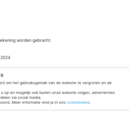
 rekening worden gebracht.
3,2024
ES
ieken) om het gebruiksgemak van de website te vergroten en de
klaar
Chat met ons
n u op en mogelijk ook buiten onze website volgen, advertenties
wachttijd.
delen via social media.
koord. Meer informatie vind je in ons
cookiebeleid
.