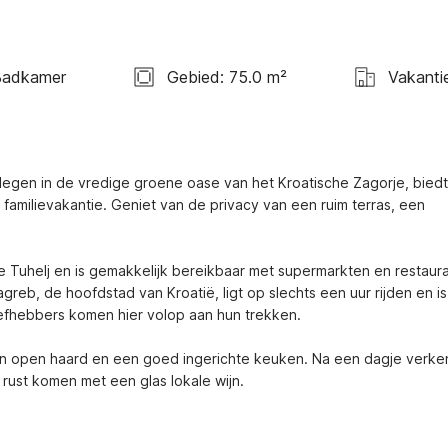
Badkamer
Gebied: 75.0 m²
Vakanti
elegen in de vredige groene oase van het Kroatische Zagorje, biedt 
amilievakantie. Geniet van de privacy van een ruim terras, een 
e Tuhelj en is gemakkelijk bereikbaar met supermarkten en restauran
reb, de hoofdstad van Kroatië, ligt op slechts een uur rijden en is 
iefhebbers komen hier volop aan hun trekken.

 een open haard en een goed ingerichte keuken. Na een dagje verke
rust komen met een glas lokale wijn.