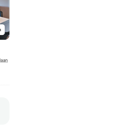
n
laan