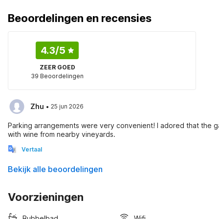
Beoordelingen en recensies
4.3
/5
ZEER GOED
39 Beoordelingen
·
Zhu
25 jun 2026
Parking arrangements were very convenient! I adored that the g
with wine from nearby vineyards.
Vertaal
Bekijk alle beoordelingen
Voorzieningen
Bubbelbad
Wifi