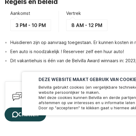
Regels en beleid
Aankomst
Vertrek
3 PM - 10 PM
8 AM - 12 PM
Huisdieren zijn op aanvraag toegestaan. Er kunnen kosten in
Een auto is noodzakelijk ! Reserveer zelf een huur auto!
Dit vakantiehuis is één van de Belvilla Award winnaars in: 202
DEZE WEBSITE MAAKT GEBRUIK VAN COOKI
Belvilla gebruikt cookies (en vergelijkbare techn
Heb je vragen? Wij staan voor je 
website persoonlijker te maken.
Met deze cookies kunnen Belvilla en derde partije
We zijn online! Chat met ons. Minder dan 60 seconden 
afstemmen op uw interesses en u informatie laten 
Door op "accepteren" te klikken gaat u hiermee ak
Chatten