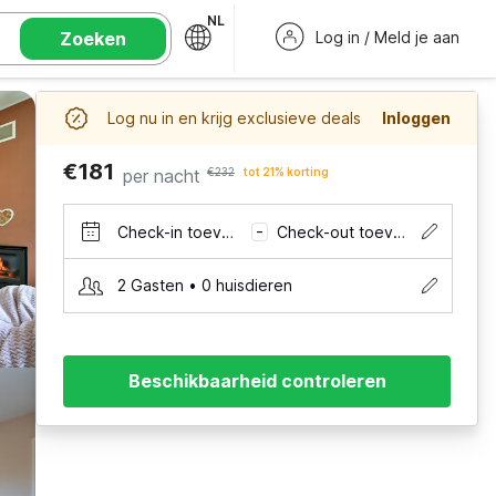
NL
Zoeken
Log in / Meld je aan
Log nu in en krijg exclusieve deals
Inloggen
€181
per nacht
€232
tot 21% korting
Check-in toevoegen
Check-out toevoegen
–
2 Gasten • 0 huisdieren
Beschikbaarheid controleren