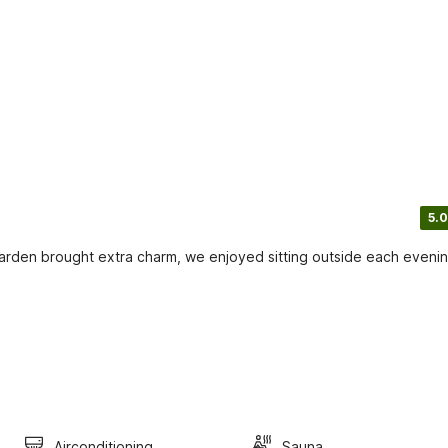
5.0
arden brought extra charm, we enjoyed sitting outside each eveni
Airconditioning
Sauna