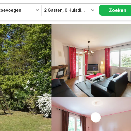
Zoeken
 toevoegen
2 Gasten
,
0 Huisdieren