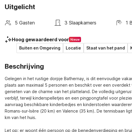
Uitgelicht
5 Gasten
3 Slaapkamers
1 
Hoog gewaardeerd voor
Nieuw
Buiten en Omgeving
Locatie
Staat van het pand
Beschrijving
Gelegen in het rustige dorpje Bathernay, is dit eenvoudige vak
plaats aan maximaal 5 personen en beschikt over een overdekt t
genieten van de charme van het platteland. De volledig uitger
verblijf, terwijl kinderspelletjes en een pingpongtafel voor plezi
aanvraag beschikbare kinderbedjes en kinderstoelen waarderen. V
Romans-sur-Isère (20 km) en Valence (35 km). De tennisbaan ligt
km van het huis.

Let op: er woont één persoon op de benedenverdieping en bruilo