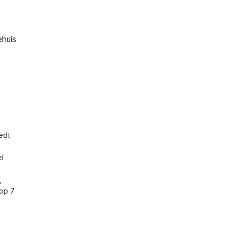
ehuis
dt 
l 
 
op 7 