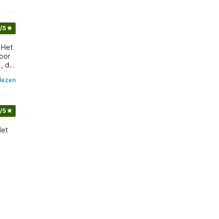
/5
 Het
voor
lezen
/5
Het