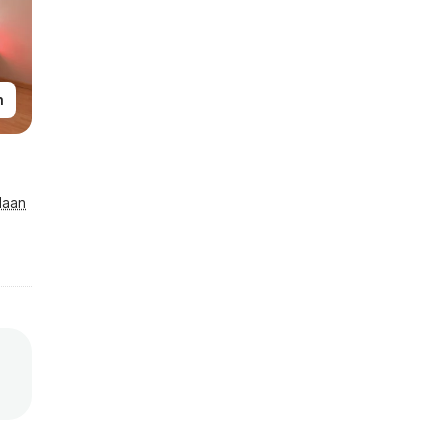
n
laan