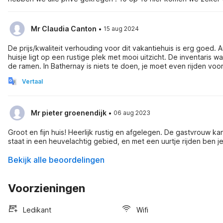
·
Mr Claudia Canton
15 aug 2024
De prijs/kwaliteit verhouding voor dit vakantiehuis is erg goed.
huisje ligt op een rustige plek met mooi uitzicht. De inventaris
de ramen. In Bathernay is niets te doen, je moet even rijden voor supermarkten (15 min) en activiteiten. Wij vonden Valence (35 min), de
Vercors om te wandelen, Palais Idéal (15 min), Lac de Champos 
Vertaal
·
Mr pieter groenendijk
06 aug 2023
Groot en fijn huis! Heerlijk rustig en afgelegen. De gastvrouw k
Bekijk alle beoordelingen
Voorzieningen
Ledikant
Wifi