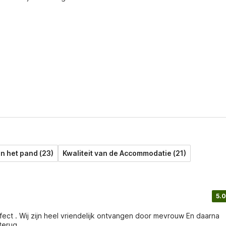
an het pand (23)
Kwaliteit van de Accommodatie (21)
5.0
terug .