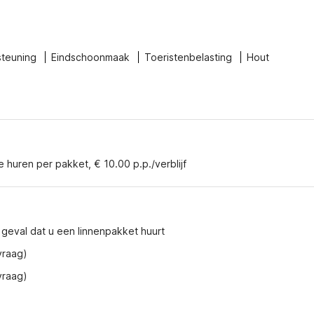
steuning
Eindschoonmaak
Toeristenbelasting
Hout
e huren per pakket, € 10.00 p.p./verblijf
et geval dat u een linnenpakket huurt
vraag)
vraag)