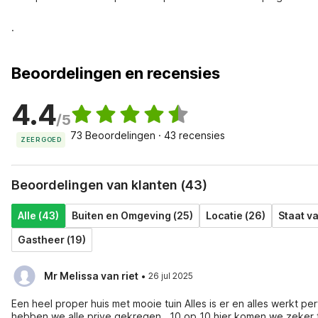
.
Beoordelingen en recensies
4.4
/5
73 Beoordelingen · 43 recensies
ZEER GOED
Beoordelingen van klanten (43)
Alle (43)
Buiten en Omgeving (25)
Locatie (26)
Staat v
Gastheer (19)
·
Mr Melissa van riet
26 jul 2025
Een heel proper huis met mooie tuin Alles is er en alles werkt perfect . Wij zijn heel vriendelijk ontvangen door mevrouw En daarna
hebben we alle prive gekregen . 10 op 10 hier komen we zeker 