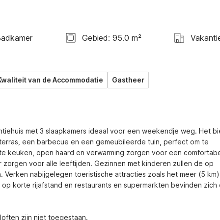
Badkamer
Gebied: 95.0 m²
Vakanti
Kwaliteit van de Accommodatie
Gastheer
antiehuis met 3 slaapkamers ideaal voor een weekendje weg. Het bie
erras, een barbecue en een gemeubileerde tuin, perfect om te 
uste keuken, open haard en verwarming zorgen voor een comfortabe
er zorgen voor alle leeftijden. Gezinnen met kinderen zullen de op 
erken nabijgelegen toeristische attracties zoals het meer (5 km),
 op korte rijafstand en restaurants en supermarkten bevinden zich 
ften zijn niet toegestaan.
