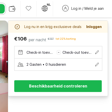
NL
Log in / Meld je aan
Log nu in en krijg exclusieve deals
Inloggen
€106
per nacht
€137
tot 22% korting
Check-in toevoegen
Check-out toevoegen
–
2 Gasten • 0 huisdieren
Beschikbaarheid controleren