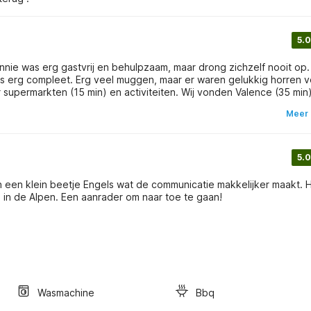
5.0
 Annie was erg gastvrij en behulpzaam, maar drong zichzelf nooit op.
 was erg compleet. Erg veel muggen, maar er waren gelukkig horren 
(10 min) en Chateaux Charmes (10 min) de moeite waard. Aanrader!
Meer 
5.0
an een klein beetje Engels wat de communicatie makkelijker maakt. 
staat in een heuvelachtig gebied, en met een uurtje rijden ben je in de Alpen. Een aanrader om naar toe te gaan!
Wasmachine
Bbq