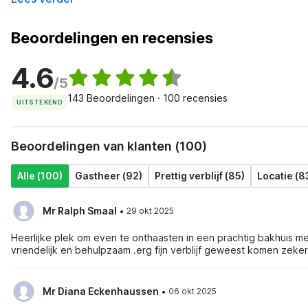
Beoordelingen en recensies
4.6
/5
143 Beoordelingen · 100 recensies
UITSTEKEND
Beoordelingen van klanten (100)
Alle (100)
Gastheer (92)
Prettig verblijf (85)
Locatie (8
·
Mr Ralph Smaal
29 okt 2025
Heerlijke plek om even te onthaasten in een prachtig bakhuis met heerlijke openhaard. En prachtige omgeving.Ook de eigenaren erg
vriendelijk en behulpzaam .erg fijn verblijf geweest komen z
·
Mr Diana Eckenhaussen
06 okt 2025