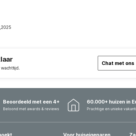
4,2025
klaar
Chat met ons
wachttijd.
Beoordeeld met een 4+
60.000+ huizen in E
Beloond met awards & reviews
Prachtige en unieke vakant
boekt
Voor huiseigenaren
Za