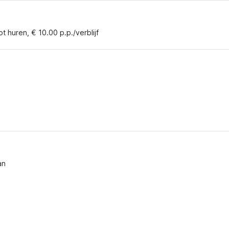
t huren, € 10.00 p.p./verblijf
t
an