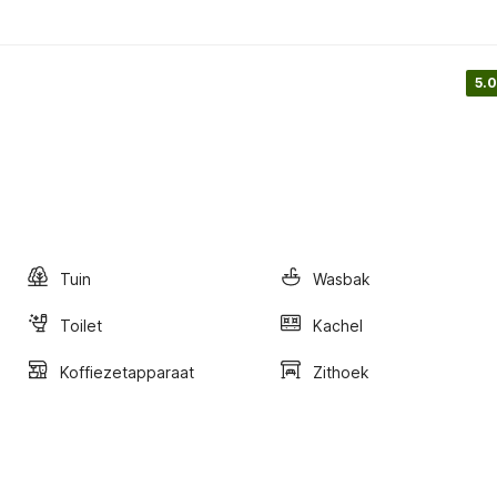
5.0
Tuin
Wasbak
Toilet
Kachel
Koffiezetapparaat
Zithoek