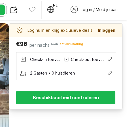
NL
Log in / Meld je aan
Log nu in en krijg exclusieve deals
Inloggen
€96
per nacht
€139
tot 30% korting
Check-in toevoegen
Check-out toevoegen
–
2 Gasten • 0 huisdieren
Beschikbaarheid controleren