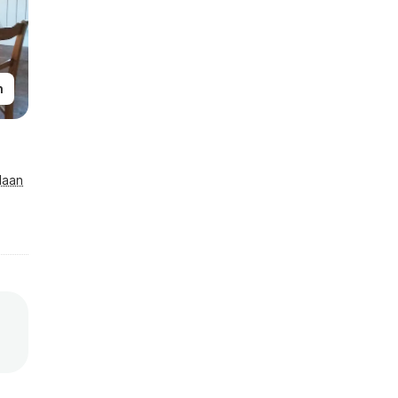
n
laan