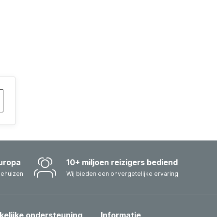
uropa
10+ miljoen reizigers bediend
iehuizen
Wij bieden een onvergetelijke ervaring
kelijke ondersteuning
Informatie