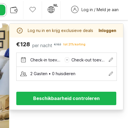
NL
Log in / Meld je aan
Log nu in en krijg exclusieve deals
Inloggen
€128
per nacht
€163
tot 21% korting
Check-in toevoegen
Check-out toevoegen
–
2 Gasten • 0 huisdieren
Beschikbaarheid controleren