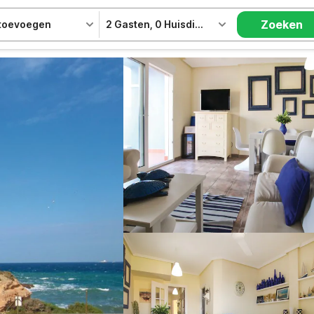
Zoeken
 toevoegen
2 Gasten
,
0 Huisdieren