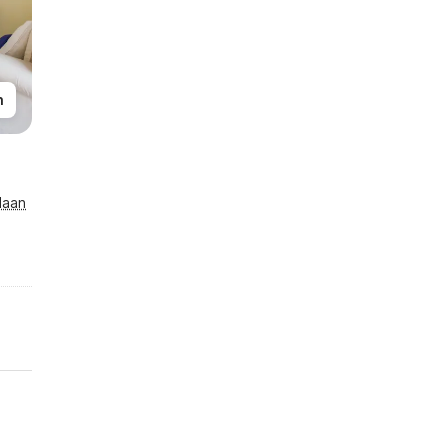
n
laan