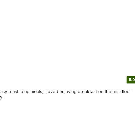
5.0
asy to whip up meals, I loved enjoying breakfast on the first-floor
y!