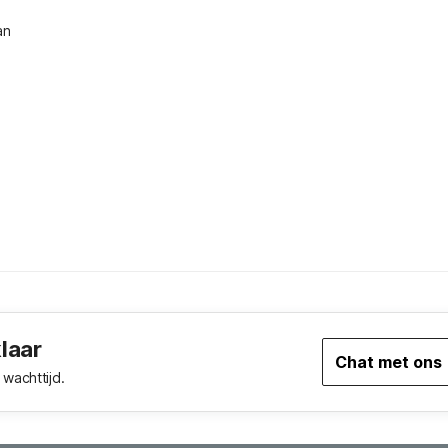
an
klaar
Chat met ons
wachttijd.