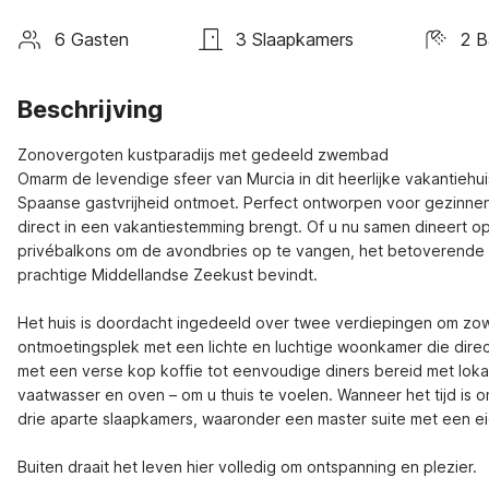
6 Gasten
3 Slaapkamers
2 
Beschrijving
Zonovergoten kustparadijs met gedeeld zwembad

Omarm de levendige sfeer van Murcia in dit heerlijke vakantieh
Spaanse gastvrijheid ontmoet. Perfect ontworpen voor gezinnen 
direct in een vakantiestemming brengt. Of u nu samen dineert o
privébalkons om de avondbries op te vangen, het betoverende uit
prachtige Middellandse Zeekust bevindt.

Het huis is doordacht ingedeeld over twee verdiepingen om zowe
ontmoetingsplek met een lichte en luchtige woonkamer die direct
met een verse kop koffie tot eenvoudige diners bereid met lokale 
vaatwasser en oven – om u thuis te voelen. Wanneer het tijd is 
drie aparte slaapkamers, waaronder een master suite met een e
Buiten draait het leven hier volledig om ontspanning en plezier.