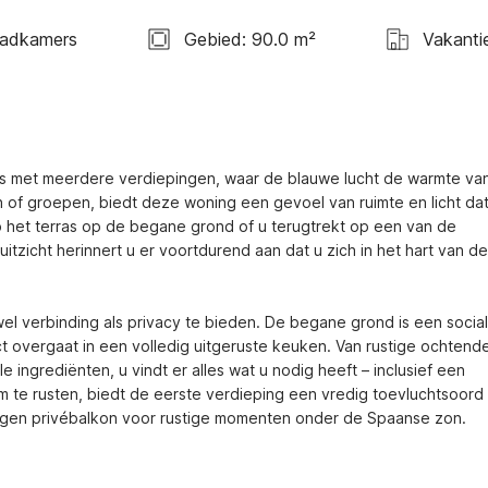
Badkamers
Gebied: 90.0 m²
Vakanti
uis met meerdere verdiepingen, waar de blauwe lucht de warmte van
of groepen, biedt deze woning een gevoel van ruimte en licht dat 
p het terras op de begane grond of u terugtrekt op een van de 
zicht herinnert u er voortdurend aan dat u zich in het hart van de 
l verbinding als privacy te bieden. De begane grond is een social
 overgaat in een volledig uitgeruste keuken. Van rustige ochtende
ingrediënten, u vindt er alles wat u nodig heeft – inclusief een 
om te rusten, biedt de eerste verdieping een vredig toevluchtsoord 
igen privébalkon voor rustige momenten onder de Spaanse zon.
