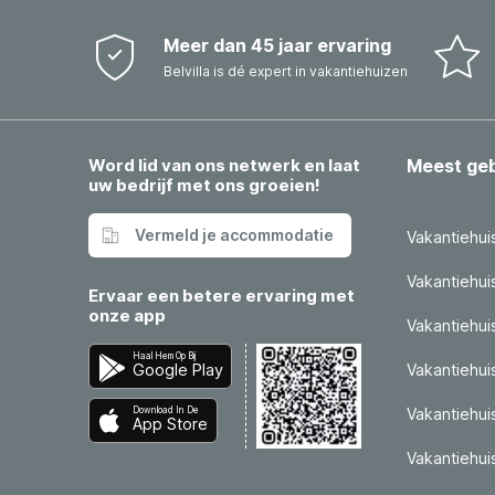
Meer dan 45 jaar ervaring
Belvilla is dé expert in vakantiehuizen
Word lid van ons netwerk en laat
Meest ge
uw bedrijf met ons groeien!
Vermeld je accommodatie
Vakantiehui
Vakantiehui
Ervaar een betere ervaring met
onze app
Vakantiehuis
Haal Hem Op Bij
Google Play
Vakantiehui
Download In De
Vakantiehuis
App Store
Vakantiehui