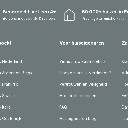
Beoordeeld met een 4+
60.000+ huizen in E
Beloond met awards & reviews
Prachtige en unieke vakant
boekt
Voor huiseigenaren
Za
s Nederland
Verhuur uw vakantiehuis
Kla
s Ardennen Belgie
Hoeveel kan ik verdienen?
Aff
 Frankrijk
Vertrouwen en veiligheid
Toe
s Spanje
Hoe deel te nemen
FA
 Italie
FAQ
Da
s Oostenrijk
Huiseigenaren blog
Tra