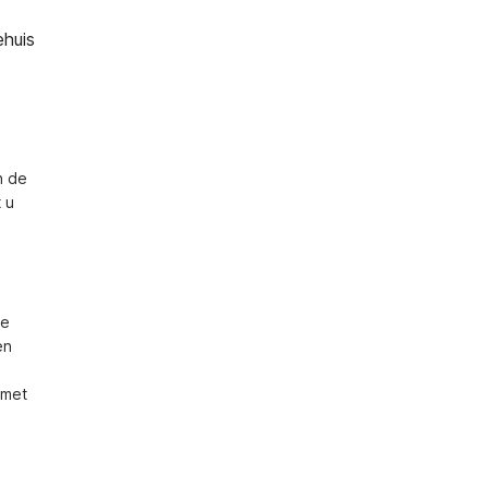
ehuis
 de 
u 
e 
n 
met 