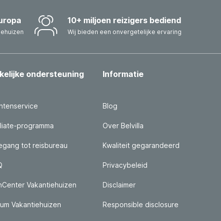
uropa
10+ miljoen reizigers bediend
iehuizen
Wij bieden een onvergetelijke ervaring
kelijke ondersteuning
Informatie
ntenservice
Blog
iliate-programma
Over Belvilla
gang tot reisbureau
Kwaliteit gegarandeerd
Q
Privacybeleid
nCenter Vakantiehuizen
Disclaimer
um Vakantiehuizen
Responsible disclosure