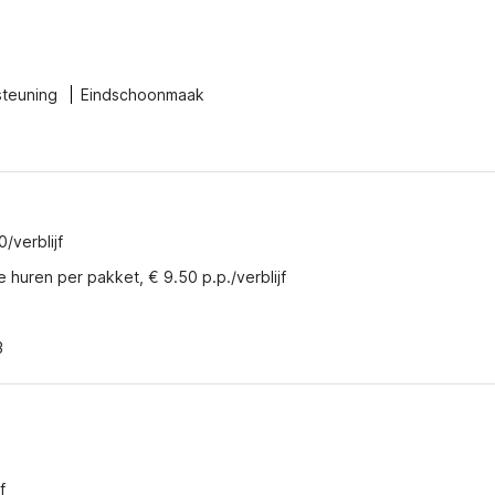
steuning
Eindschoonmaak
/verblijf
e huren per pakket, € 9.50 p.p./verblijf
3
f