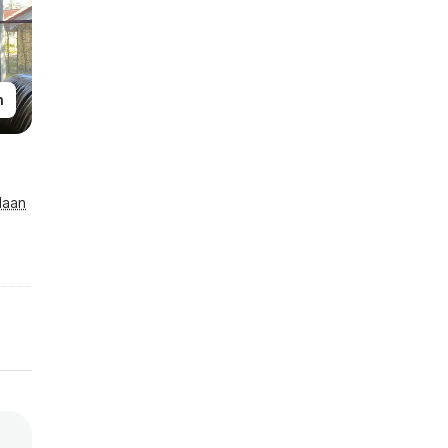
n
laan