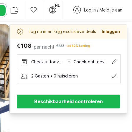
NL
Log in / Meld je aan
Log nu in en krijg exclusieve deals
Inloggen
€108
per nacht
€288
tot 62% korting
Check-in toevoegen
Check-out toevoegen
–
2 Gasten • 0 huisdieren
Beschikbaarheid controleren