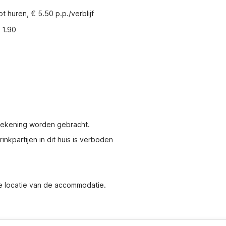
t huren, € 5.50 p.p./verblijf
 1.90
 rekening worden gebracht.
nkpartijen in dit huis is verboden
de locatie van de accommodatie.