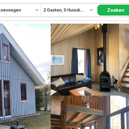
Zoeken
 toevoegen
2 Gasten
,
0 Huisdieren