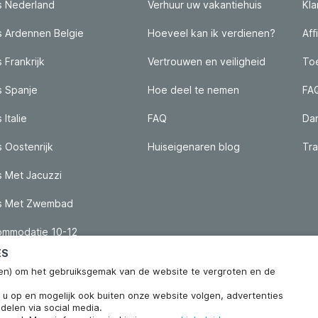
s Nederland
Verhuur uw vakantiehuis
Kla
s Ardennen Belgie
Hoeveel kan ik verdienen?
Aff
 Frankrijk
Vertrouwen en veiligheid
Toe
s Spanje
Hoe deel te nemen
FA
 Italie
FAQ
Da
s Oostenrijk
Huiseigenaren blog
Tra
s Met Jacuzzi
is Met Zwembad
mmodatie 10-12
ES
ieken) om het gebruiksgemak van de website te vergroten en de
n u op en mogelijk ook buiten onze website volgen, advertenties
delen via social media.