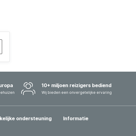
uropa
10+ miljoen reizigers bediend
iehuizen
Wij bieden een onvergetelijke ervaring
kelijke ondersteuning
Informatie