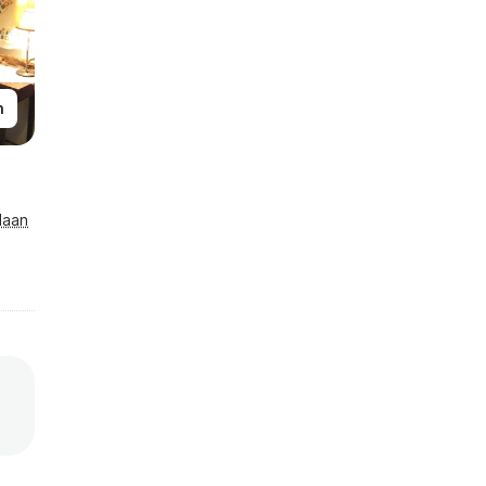
n
laan