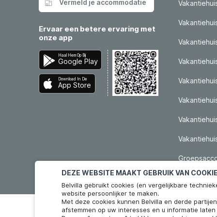
Vermeld je accommodatie
Vakantiehui
Vakantiehui
Ervaar een betere ervaring met
onze app
Vakantiehuis
Haal Hem Op Bij
Google Play
Vakantiehui
Download In De
Vakantiehuis
App Store
Vakantiehui
Vakantiehui
Vakantiehu
Groepsacco
Personen
DEZE WEBSITE MAAKT GEBRUIK VAN COOKI
Belvilla gebruikt cookies (en vergelijkbare techn
website persoonlijker te maken.
Met deze cookies kunnen Belvilla en derde partije
afstemmen op uw interesses en u informatie laten 