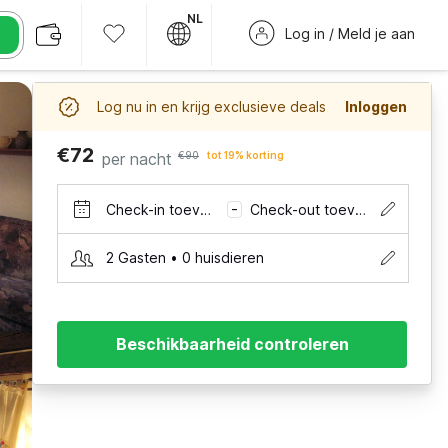
NL
Log in / Meld je aan
Log nu in en krijg exclusieve deals
Inloggen
€72
per nacht
€90
tot 19% korting
Check-in toevoegen
Check-out toevoegen
–
2 Gasten • 0 huisdieren
Beschikbaarheid controleren