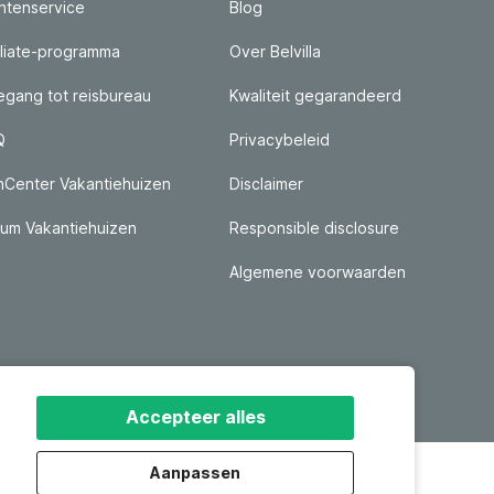
ntenservice
Blog
iliate-programma
Over Belvilla
gang tot reisbureau
Kwaliteit gegarandeerd
Q
Privacybeleid
nCenter Vakantiehuizen
Disclaimer
um Vakantiehuizen
Responsible disclosure
Algemene voorwaarden
Accepteer alles
Aanpassen