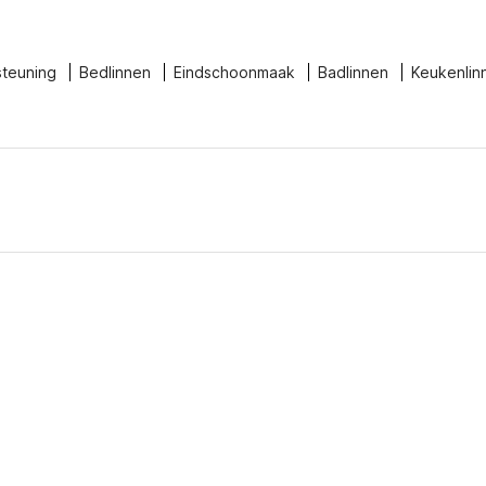
steuning
Bedlinnen
Eindschoonmaak
Badlinnen
Keukenlin