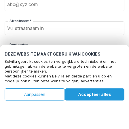
Straatnaam*
Postcode*
DEZE WEBSITE MAAKT GEBRUIK VAN COOKIES
Belvilla gebruikt cookies (en vergelijkbare technieken) om het
gebruiksgemak van de website te vergroten en de website
Plaats*
persoonlijker te maken.
Met deze cookies kunnen Belvilla en derde partijen u op en
mogelijk ook buiten onze website volgen, advertenties
afstemmen op uw interesses en u informatie laten delen via
Klik hier om je af te melden voor aanbiedingsmails van Belvilla. Je
social media.
€110
€167
Aanpassen
Accepteer alles
Beschikbaarheid controleren
Door op "accepteren" te klikken gaat u hiermee akkoord. Meer
kunt je in de toekomst op elk moment weer afmelden
+
extra kosten
informatie vind je in ons
cookiebeleid
.
Beschikbaarheid controleren
Door op "Reservering bevestigen" te klikken, ga je akkoord met de