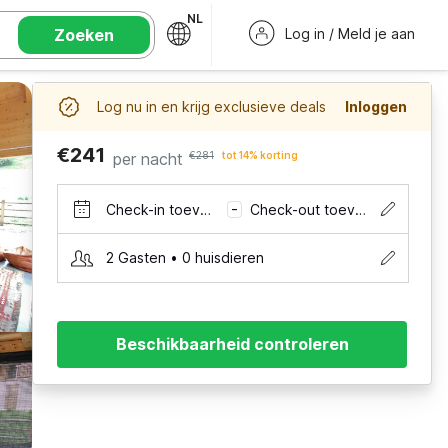
NL
Zoeken
Log in / Meld je aan
Log nu in en krijg exclusieve deals
Inloggen
€241
per nacht
€281
tot 14% korting
Check-in toevoegen
Check-out toevoegen
–
2 Gasten • 0 huisdieren
Beschikbaarheid controleren