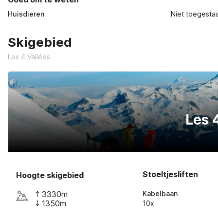
Huisdieren
Niet toegesta
Skigebied
Les 4 Vallées
Les 
Stoeltjesliften
Hoogte skigebied
3330m
Kabelbaan
1350m
10x