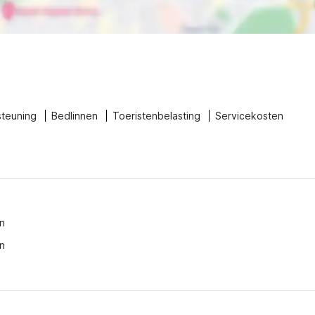
steuning
Bedlinnen
Toeristenbelasting
Servicekosten
n
n