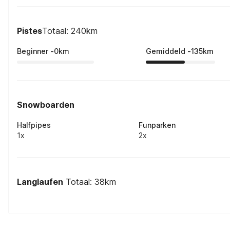
Pistes
Totaal: 240km
Beginner
-
0
km
Gemiddeld
-
135
km
Snowboarden
Halfpipes
Funparken
1x
2x
Langlaufen
Totaal: 38km