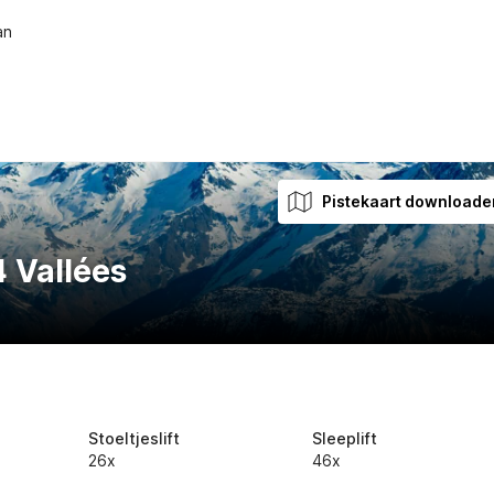
an
Pistekaart downloade
4 Vallées
Stoeltjeslift
Sleeplift
26x
46x