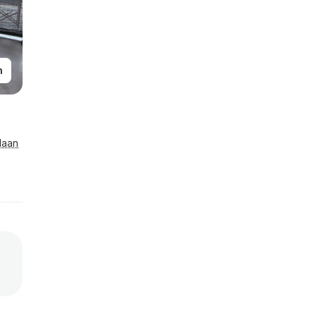
n
laan