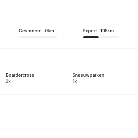
Gevorderd
-
0
km
Expert
-
105
km
Boardercross
Sneeuwparken
2x
1x