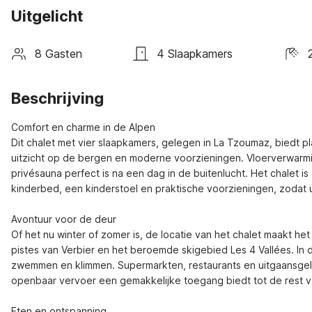
Uitgelicht
8 Gasten
4 Slaapkamers
Beschrijving
Comfort en charme in de Alpen

Dit chalet met vier slaapkamers, gelegen in La Tzoumaz, biedt p
uitzicht op de bergen en moderne voorzieningen. Vloerverwarmin
privésauna perfect is na een dag in de buitenlucht. Het chalet 
kinderbed, een kinderstoel en praktische voorzieningen, zodat u
Avontuur voor de deur

Of het nu winter of zomer is, de locatie van het chalet maakt h
pistes van Verbier en het beroemde skigebied Les 4 Vallées. In d
zwemmen en klimmen. Supermarkten, restaurants en uitgaansgele
openbaar vervoer een gemakkelijke toegang biedt tot de rest van
Eten en ontspanning
