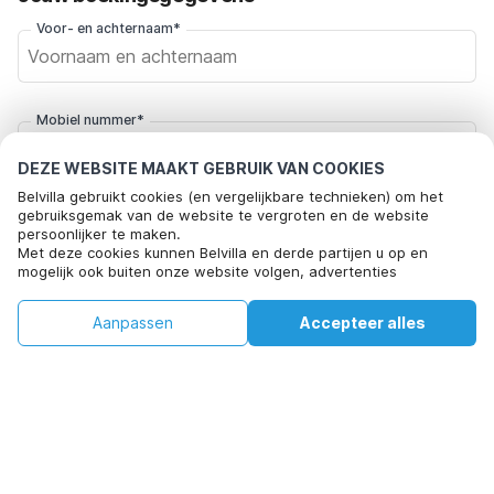
Voor- en achternaam*
Mobiel nummer*
+31
DEZE WEBSITE MAAKT GEBRUIK VAN COOKIES
Belvilla gebruikt cookies (en vergelijkbare technieken) om het
E-mailadres*
gebruiksgemak van de website te vergroten en de website
persoonlijker te maken.
Met deze cookies kunnen Belvilla en derde partijen u op en
mogelijk ook buiten onze website volgen, advertenties
afstemmen op uw interesses en u informatie laten delen via
Klik hier om je af te melden voor aanbiedingsmails van Belvilla. Je
social media.
€823
kunt je in de toekomst op elk moment weer afmelden
€1202
Aanpassen
Accepteer alles
Beschikbaarheid controleren
Door op "accepteren" te klikken gaat u hiermee akkoord. Meer
+
extra kosten
informatie vind je in ons
cookiebeleid
.
Beschikbaarheid controleren
Door op "Reservering bevestigen" te klikken, ga je akkoord met de
algemene voorwaarden van Belvilla en boekingsgerelateerde
teksten en ga je een overeenkomst met Belvilla aan. Je bevestigt
hiermee ook dat je boeking en persoonlijke informatie correct zijn.