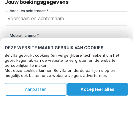
Jouw boekingsgegevens
Voor- en achternaam*
Mobiel nummer*
+31
DEZE WEBSITE MAAKT GEBRUIK VAN COOKIES
Belvilla gebruikt cookies (en vergelijkbare technieken) om het
E-mailadres*
gebruiksgemak van de website te vergroten en de website
persoonlijker te maken.
Met deze cookies kunnen Belvilla en derde partijen u op en
mogelijk ook buiten onze website volgen, advertenties
afstemmen op uw interesses en u informatie laten delen via
Klik hier om je af te melden voor aanbiedingsmails van Belvilla. Je
social media.
€149
€267
kunt je in de toekomst op elk moment weer afmelden
Aanpassen
Accepteer alles
Beschikbaarheid controleren
Door op "accepteren" te klikken gaat u hiermee akkoord. Meer
+
extra kosten
informatie vind je in ons
cookiebeleid
.
Beschikbaarheid controleren
Door op "Reservering bevestigen" te klikken, ga je akkoord met de
algemene voorwaarden van Belvilla en boekingsgerelateerde
teksten en ga je een overeenkomst met Belvilla aan. Je bevestigt