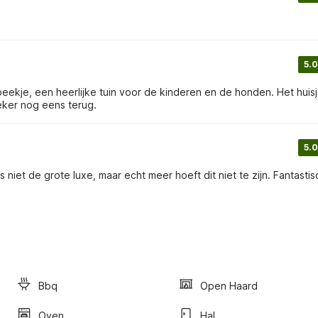
5.0
ekje, een heerlijke tuin voor de kinderen en de honden. Het huisj
eker nog eens terug.
5.0
Bbq
Open Haard
Oven
Hal