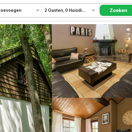
Zoeken
 toevoegen
2 Gasten
,
0 Huisdieren