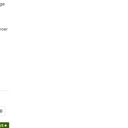
ge 
oer 
4)
/5