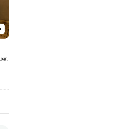
n
laan