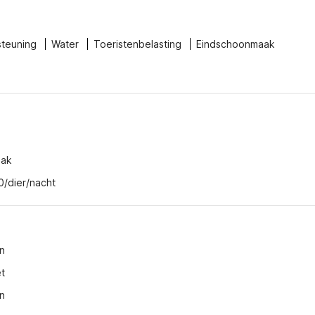
steuning
Water
Toeristenbelasting
Eindschoonmaak
zak
0/dier/nacht
n
t
n