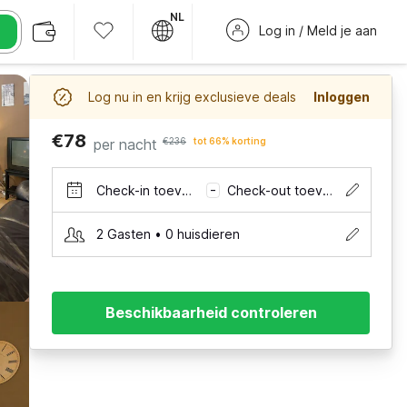
NL
Log in / Meld je aan
Log nu in en krijg exclusieve deals
Inloggen
€78
per nacht
€236
tot 66% korting
Check-in toevoegen
Check-out toevoegen
–
2 Gasten • 0 huisdieren
Beschikbaarheid controleren