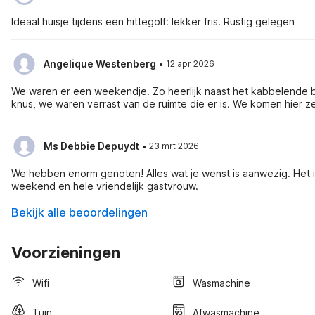
Ideaal huisje tijdens een hittegolf: lekker fris. Rustig gelegen
·
Angelique Westenberg
12 apr 2026
We waren er een weekendje. Zo heerlijk naast het kabbelende be
knus, we waren verrast van de ruimte die er is. We komen hier z
·
Ms Debbie Depuydt
23 mrt 2026
We hebben enorm genoten! Alles wat je wenst is aanwezig. Het is niet de grote luxe, maar echt meer hoeft dit niet te zijn. Fantastisch
weekend en hele vriendelijk gastvrouw.
Bekijk alle beoordelingen
Voorzieningen
Wifi
Wasmachine
Tuin
Afwasmachine