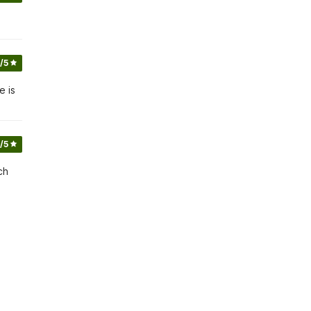
/5
e is
/5