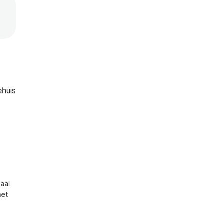
ehuis
al 
et 