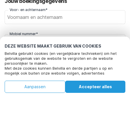
Jouw boekingsgegevens
Voor- en achternaam*
Mobiel nummer*
+31
DEZE WEBSITE MAAKT GEBRUIK VAN COOKIES
Belvilla gebruikt cookies (en vergelijkbare technieken) om het
E-mailadres*
gebruiksgemak van de website te vergroten en de website
persoonlijker te maken.
Met deze cookies kunnen Belvilla en derde partijen u op en
mogelijk ook buiten onze website volgen, advertenties
afstemmen op uw interesses en u informatie laten delen via
Klik hier om je af te melden voor aanbiedingsmails van Belvilla. Je
social media.
€128
€174
kunt je in de toekomst op elk moment weer afmelden
Aanpassen
Accepteer alles
Beschikbaarheid controleren
Door op "accepteren" te klikken gaat u hiermee akkoord. Meer
+
extra kosten
informatie vind je in ons
cookiebeleid
.
Beschikbaarheid controleren
Door op "Reservering bevestigen" te klikken, ga je akkoord met de
algemene voorwaarden van Belvilla en boekingsgerelateerde
teksten en ga je een overeenkomst met Belvilla aan. Je bevestigt
hiermee ook dat je boeking en persoonlijke informatie correct zijn.