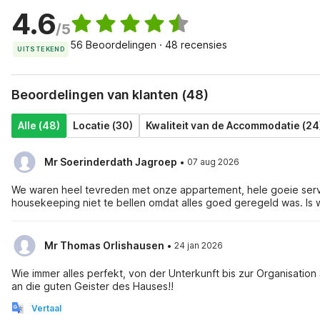
4.6
/5
56 Beoordelingen · 48 recensies
UITSTEKEND
Beoordelingen van klanten (48)
Alle (48)
Locatie (30)
Kwaliteit van de Accommodatie (24
·
Mr Soerinderdath Jagroep
07 aug 2026
We waren heel tevreden met onze appartement, hele goeie serv
housekeeping niet te bellen omdat alles goed geregeld was. Is
·
Mr Thomas Orlishausen
24 jan 2026
Wie immer alles perfekt, von der Unterkunft bis zur Organisation Servi
an die guten Geister des Hauses!!
Vertaal