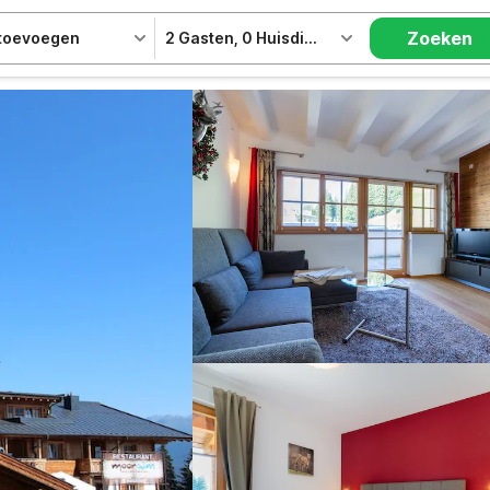
Zoeken
 toevoegen
2 Gasten
,
0 Huisdieren