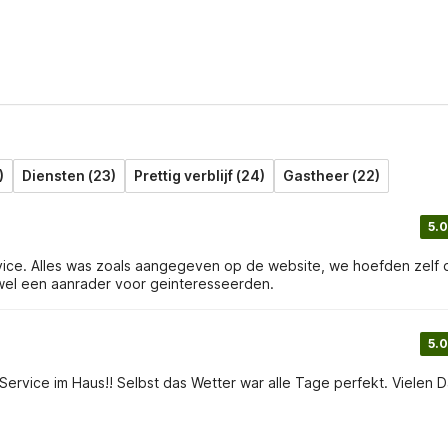
)
Diensten (23)
Prettig verblijf (24)
Gastheer (22)
5.0
ice. Alles was zoals aangegeven op de website, we hoefden zelf 
 wel een aanrader voor geinteresseerden.
5.0
ce im Haus!! Selbst das Wetter war alle Tage perfekt. Vielen Dank