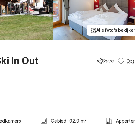
Alle foto's bekijke
i In Out
Share
Ops
adkamers
Gebied: 92.0 m²
Apparte