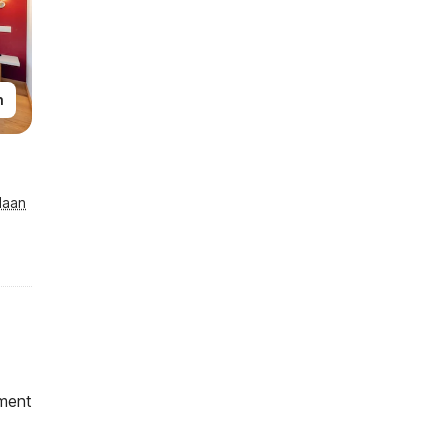
n
laan
ment