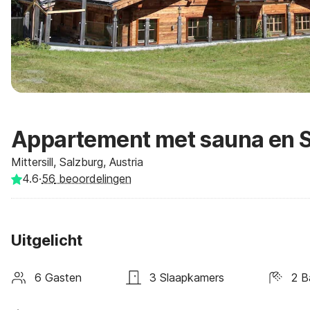
Appartement met sauna en Sk
Mittersill, Salzburg, Austria
4.6
·
56
beoordelingen
Uitgelicht
6 Gasten
3 Slaapkamers
2 B