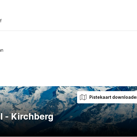
f
an
Pistekaart downloade
l - Kirchberg