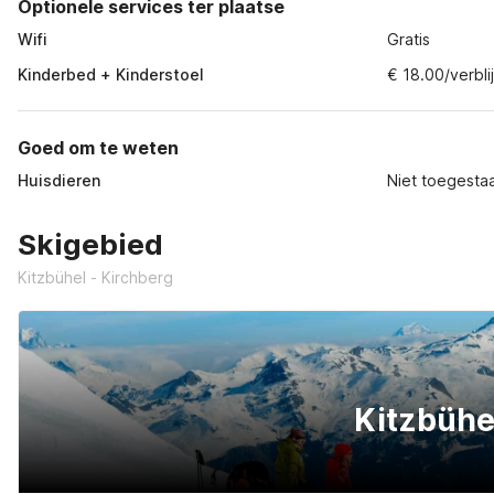
Optionele services ter plaatse
Wifi
Gratis
Kinderbed + Kinderstoel
€ 18.00/verblij
Goed om te weten
Huisdieren
Niet toegesta
Skigebied
Kitzbühel - Kirchberg
Kitzbühe