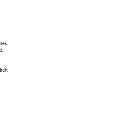
les 
.

oit 