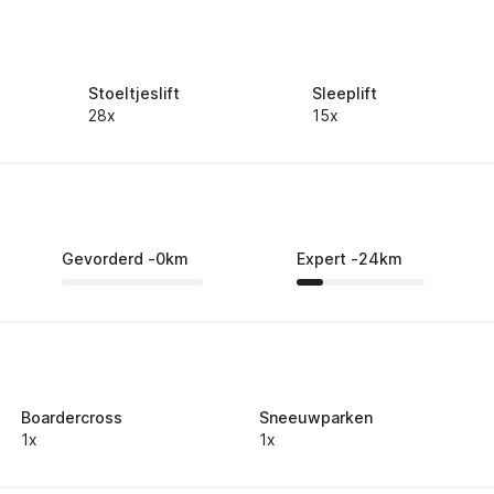
Stoeltjeslift
Sleeplift
28x
15x
Gevorderd
-
0
km
Expert
-
24
km
Boardercross
Sneeuwparken
1x
1x