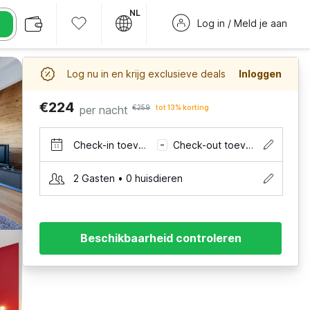
NL
Log in / Meld je aan
Log nu in en krijg exclusieve deals
Inloggen
€224
per nacht
€259
tot 13% korting
Check-in toevoegen
Check-out toevoegen
–
2 Gasten • 0 huisdieren
Beschikbaarheid controleren